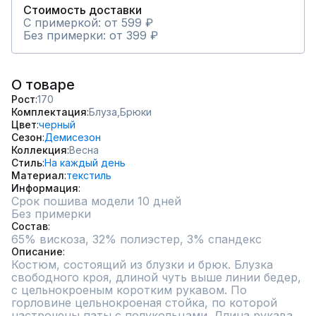
Стоимость доставки
С примеркой: от 599 ₽
Без примерки: от 399 ₽
О товаре
Рост
170
Комплектация
Блуза,
Брюки
Цвет
черный
Сезон
Демисезон
Коллекция
Весна
Стиль
На каждый день
Материал
текстиль
Информация
Срок пошива модели 10 дней
Без примерки
Состав
65% вискоза, 32% полиэстер, 3% спандекс
Описание
Костюм, состоящий из блузки и брюк. Блузка 
свободного кроя, длиной чуть выше линии бедер, 
с цельнокроеным коротким рукавом. По 
горловине цельнокроеная стойка, по которой 
настрочены паты с полукольцами. Длина рукава 