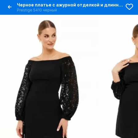
Черное платье с ажурной отделкой и длинными рукавами
Prestige 5410 черный