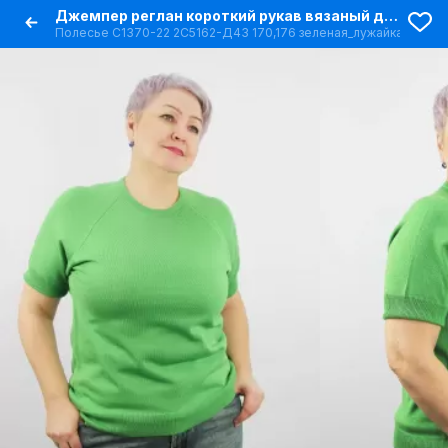
Джемпер реглан короткий рукав вязаный для демисезона
Полесье С1370-22 2С5162-Д43 170,176 зеленая_лужайка