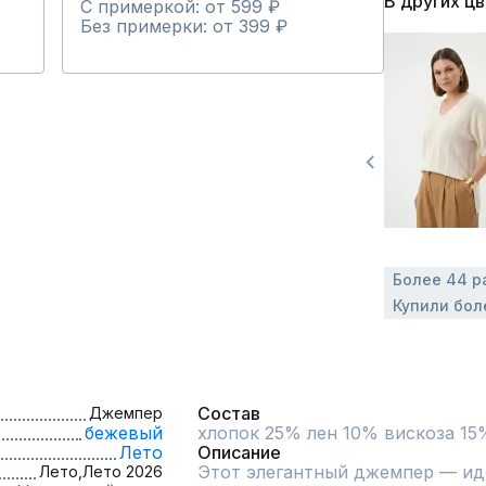
В других ц
С примеркой: от 599 ₽
Без примерки: от 399 ₽
Более 44 р
Купили бол
Состав
Джемпер
бежевый
хлопок 25% лен 10% вискоза 15
Лето
Описание
Этот элегантный джемпер — иде
Лето,
Лето 2026