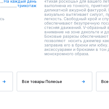
На каждый день
«тихая роскошь» для вашего лет
трикотаж
выполнена из тонкого, приятног
деликатной ажурной фактурой. 
визуально вытягивает силуэт, п
сь
легкость. Свободный крой и спу
обеспечивают безупречную поса
стесняя движений. V-образный 
внимание на зоне декольте и до
Боковые разрезы обеспечивают 
позволяют  носить джемпер как 
заправив его в брюки или юбку.
аксессуарами и брюками в тон д
монохромного образа.
Все товары Полесье
Все