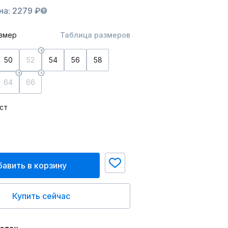
на: 2279 ₽
змер
Таблица размеров
50
52
54
56
58
64
66
ст
авить в корзину
Купить сейчас