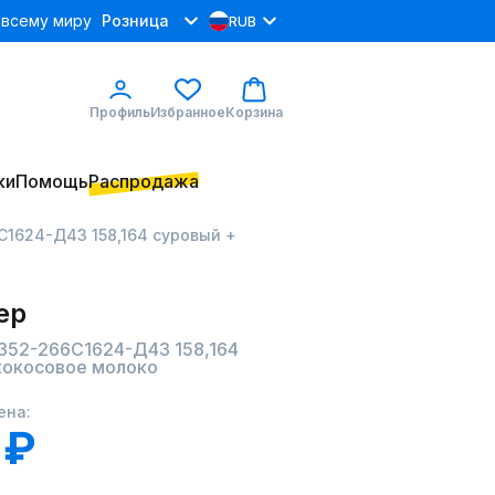
 всему миру
Розница
RUB
Профиль
Избранное
Корзина
ки
Помощь
Распродажа
С1624-Д43 158,164 суровый +
ер
352-266С1624-Д43 158,164
кокосовое молоко
ена:
 ₽