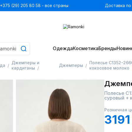
+375 (29) 205 80 58 - все страны
Доставка по
Одежда
Косметика
Бренды
Новин
Джемперы и
Полесье С1352-266
да
Джемперы
кардиганы
кокосовое молоко
Джемп
Полесье С1
суровый + 
Розничная ц
3191