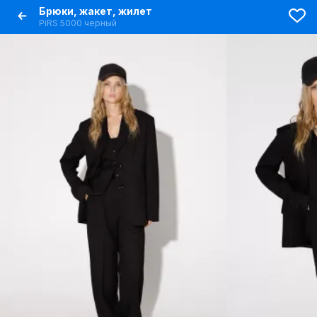
Брюки, жакет, жилет
PiRS 5000 черный