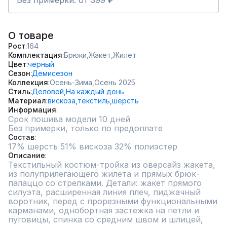
Без примерки: от 399 ₽
О товаре
Рост
164
Комплектация
Брюки,
Жакет,
Жилет
Цвет
черный
Сезон
Демисезон
Коллекция
Осень-Зима,
Осень 2025
Стиль
Деловой,
На каждый день
Материал
вискоза,
текстиль,
шерсть
Информация
Срок пошива модели 10 дней
Без примерки, только по предоплате
Состав
17% шерсть 51% вискоза 32% полиэстер
Описание
Текстильный костюм-тройка из оверсайз жакета, 
из полуприлегающего жилета и прямых брюк-
палаццо со стрелками. Детали: жакет прямого 
силуэта, расширенная линия плеч, пиджачный 
воротник, перед с прорезными функциональными 
карманами, однобортная застежка на петли и 
пуговицы, спинка со средним швом и шлицей, 