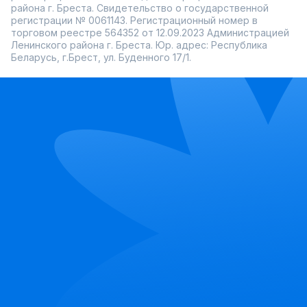
района г. Бреста. Свидетельство о государственной
регистрации № 0061143. Регистрационный номер в
торговом реестре 564352 от 12.09.2023 Администрацией
Ленинского района г. Бреста. Юр. адрес: Республика
Беларусь, г.Брест, ул. Буденного 17/1.