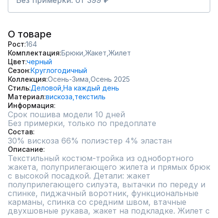
Без примерки: от 399 ₽
О товаре
Рост
164
Комплектация
Брюки,
Жакет,
Жилет
Цвет
черный
Сезон
Круглогодичный
Коллекция
Осень-Зима,
Осень 2025
Стиль
Деловой,
На каждый день
Материал
вискоза,
текстиль
Информация
Срок пошива модели 10 дней
Без примерки, только по предоплате
Состав
30% вискоза 66% полиэстер 4% эластан
Описание
Текстильный костюм-тройка из однобортного 
жакета, полуприлегающего жилета и прямых брюк 
с высокой посадкой. Детали: жакет 
полуприлегающего силуэта, вытачки по переду и 
спинке, пиджачный воротник, функциональные 
карманы, спинка со средним швом, втачные 
двухшовные рукава, жакет на подкладке. Жилет с 