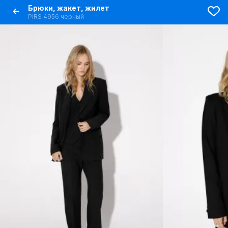
Брюки, жакет, жилет
PiRS 4956 черный