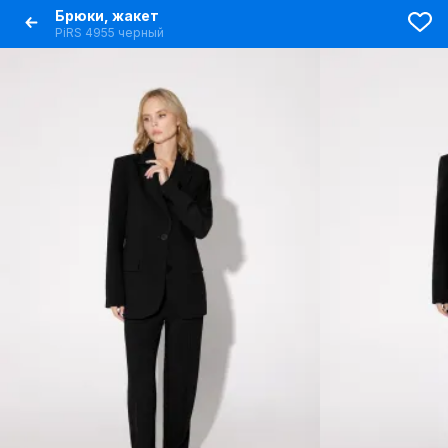
Брюки, жакет
PiRS 4955 черный