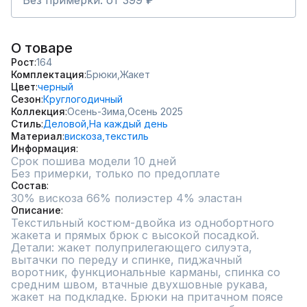
Без примерки: от 399 ₽
О товаре
Рост
164
Комплектация
Брюки,
Жакет
Цвет
черный
Сезон
Круглогодичный
Коллекция
Осень-Зима,
Осень 2025
Стиль
Деловой,
На каждый день
Материал
вискоза,
текстиль
Информация
Срок пошива модели 10 дней
Без примерки, только по предоплате
Состав
30% вискоза 66% полиэстер 4% эластан
Описание
Текстильный костюм-двойка из однобортного 
жакета и прямых брюк с высокой посадкой. 
Детали: жакет полуприлегающего силуэта, 
вытачки по переду и спинке, пиджачный 
воротник, функциональные карманы, спинка со 
средним швом, втачные двухшовные рукава, 
жакет на подкладке. Брюки на притачном поясе 