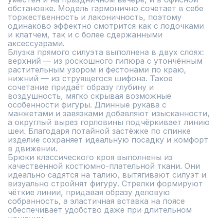
обстановке. Модель гармонично сочетает в себе 
торжественность и лаконичность, поэтому 
одинаково эффектно смотрится как с лодочками 
и клатчем, так и с более сдержанными 
аксессуарами.

Блузка прямого силуэта выполнена в двух слоях: 
верхний — из роскошного гипюра с утончённым 
растительным узором и фестонами по краю, 
нижний — из струящегося шифона. Такое 
сочетание придаёт образу глубину и 
воздушность, мягко скрывая возможные 
особенности фигуры. Длинные рукава с 
манжетами и завязками добавляют изысканности, 
а округлый вырез горловины подчёркивает линию 
шеи. Благодаря потайной застёжке по спинке 
изделие сохраняет идеальную посадку и комфорт 
в движении.

Брюки классического кроя выполнены из 
качественной костюмно-плательной ткани. Они 
идеально садятся на талию, вытягивают силуэт и 
визуально стройнят фигуру. Стрелки формируют 
чёткие линии, придавая образу деловую 
собранность, а эластичная вставка на поясе 
обеспечивает удобство даже при длительном 