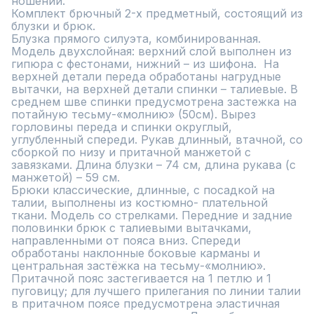
ношении.

Комплект брючный 2-х предметный, состоящий из 
блузки и брюк.

Блузка прямого силуэта, комбинированная. 
Модель двухслойная: верхний слой выполнен из 
гипюра с фестонами, нижний – из шифона.  На 
верхней детали переда обработаны нагрудные 
вытачки, на верхней детали спинки – талиевые. В 
среднем шве спинки предусмотрена застежка на 
потайную тесьму-«молнию» (50см). Вырез 
горловины переда и спинки округлый, 
углубленный спереди. Рукав длинный, втачной, со 
сборкой по низу и притачной манжетой с 
завязками. Длина блузки – 74 см, длина рукава (с 
манжетой) – 59 см.

Брюки классические, длинные, с посадкой на 
талии, выполнены из костюмно- плательной 
ткани. Модель со стрелками. Передние и задние 
половинки брюк с талиевыми вытачками, 
направленными от пояса вниз. Спереди 
обработаны наклонные боковые карманы и 
центральная застёжка на тесьму-«молнию». 
Притачной пояс застегивается на 1 петлю и 1 
пуговицу; для лучшего прилегания по линии талии 
в притачном поясе предусмотрена эластичная 