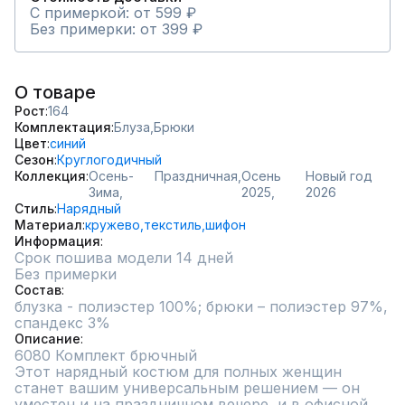
С примеркой: от 599 ₽
Без примерки: от 399 ₽
О товаре
Рост
164
Комплектация
Блуза,
Брюки
Цвет
синий
Сезон
Круглогодичный
Коллекция
Осень-
Праздничная,
Осень
Новый год
Зима,
2025,
2026
Стиль
Нарядный
Материал
кружево,
текстиль,
шифон
Информация
Срок пошива модели 14 дней
Без примерки
Состав
блузка - полиэстер 100%; брюки – полиэстер 97%, 
спандекс 3%
Описание
6080 Комплект брючный 

Этот нарядный костюм для полных женщин 
станет вашим универсальным решением — он 
уместен и на праздничном вечере, и в офисной 