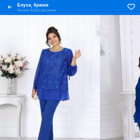
Блуза, брюки
Ninele 6080 василек