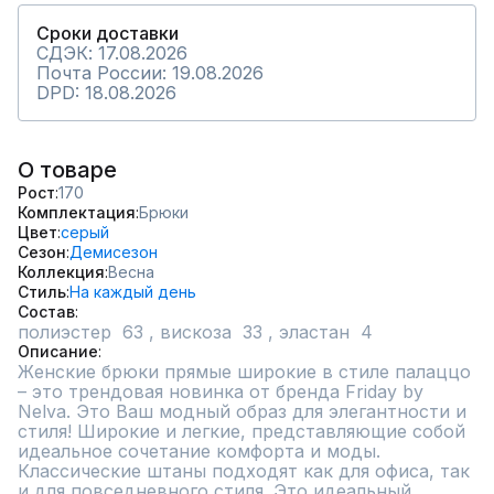
Сроки доставки
СДЭК: 17.08.2026
Почта России: 19.08.2026
DPD: 18.08.2026
О товаре
Рост
170
Комплектация
Брюки
Цвет
серый
Сезон
Демисезон
Коллекция
Весна
Стиль
На каждый день
Состав
полиэстер  63 , вискоза  33 , эластан  4
Описание
Женские брюки прямые широкие в стиле палаццо 
– это трендовая новинка от бренда Friday by 
Nelva. Это Ваш модный образ для элегантности и 
стиля! Широкие и легкие, представляющие собой 
идеальное сочетание комфорта и моды. 
Классические штаны подходят как для офиса, так 
и для повседневного стиля. Это идеальный 