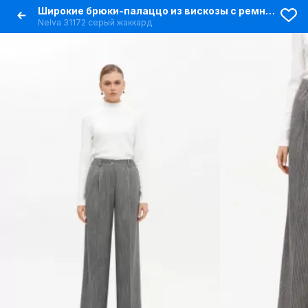
Широкие брюки-палаццо из вискозы с ремнем и стрелками
Nelva 31172 серый жаккард