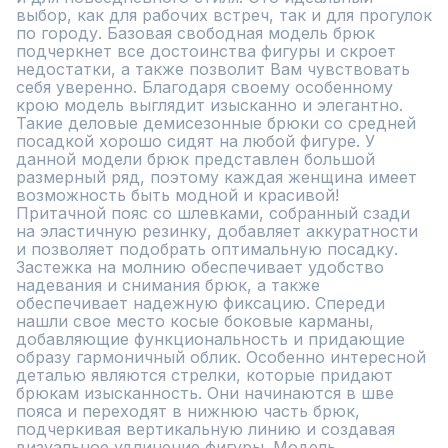
выбор, как для рабочих встреч, так и для прогулок 
по городу. Базовая свободная модель брюк 
подчеркнет все достоинства фигуры и скроет 
недостатки, а также позволит Вам чувствовать 
себя уверенно. Благодаря своему особенному 
крою модель выглядит изысканно и элегантно. 
Такие деловые демисезонные брюки со средней 
посадкой хорошо сидят на любой фигуре. У 
данной модели брюк представлен большой 
размерный ряд, поэтому каждая женщина имеет 
возможность быть модной и красивой! 
Притачной пояс со шлевками, собранный сзади 
на эластичную резинку, добавляет аккуратности 
и позволяет подобрать оптимальную посадку. 
Застежка на молнию обеспечивает удобство 
надевания и снимания брюк, а также 
обеспечивает надежную фиксацию. Спереди 
нашли свое место косые боковые карманы, 
добавляющие функциональность и придающие 
образу гармоничный облик. Особенно интересной 
деталью являются стрелки, которые придают 
брюкам изысканность. Они начинаются в шве 
пояса и переходят в нижнюю часть брюк, 
подчеркивая вертикальную линию и создавая 
визуальное удлинение фигуры. Модель 