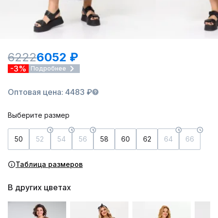
6222
6052 ₽
-3%
Подробнее
Оптовая цена: 4483 ₽
Выберите размер
50
52
54
56
58
60
62
64
66
Таблица размеров
В других цветах