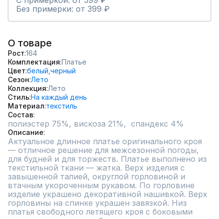
С примеркой: от 599 ₽
Без примерки: от 399 ₽
О товаре
Рост
164
Комплектация
Платье
Цвет
белый,
черный
Сезон
Лето
Коллекция
Лето
Стиль
На каждый день
Материал
текстиль
Состав
полиэстер 75%, вискоза 21%,  спандекс 4%
Описание
Актуальное длинное платье оригинального кроя 
— отличное решение для межсезонной погоды, 
для будней и для торжеств. Платье выполнено из 
текстильной ткани — жатка. Верх изделия с 
завышенной талией, округлой горловиной и 
втачным укороченным рукавом. По горловине 
изделие украшено декоративной нашивкой. Верх 
горловины на спинке украшен завязкой. Низ 
платья свободного летящего кроя с боковыми 