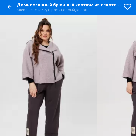
Демисезонный брючный костюм из текстиля и шерсти на каждый день
Michel chic 1357/1 графит,серый_кварц