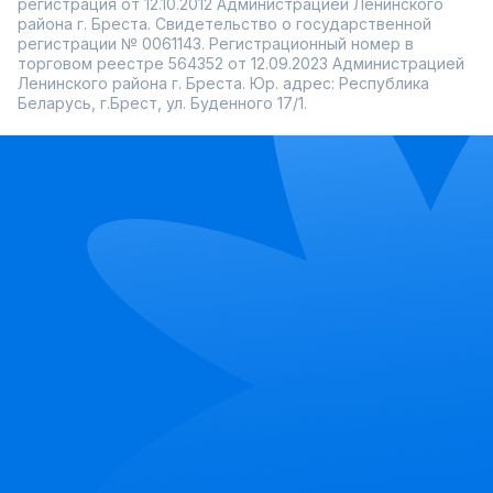
регистрация от 12.10.2012 Администрацией Ленинского
района г. Бреста. Свидетельство о государственной
регистрации № 0061143. Регистрационный номер в
торговом реестре 564352 от 12.09.2023 Администрацией
Ленинского района г. Бреста. Юр. адрес: Республика
Беларусь, г.Брест, ул. Буденного 17/1.