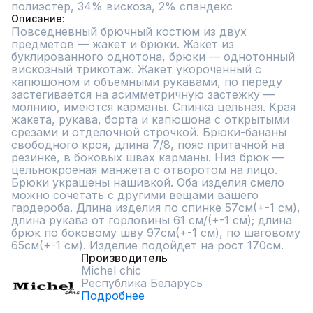
полиэстер, 34% вискоза, 2% спандекс
Описание
Повседневный брючный костюм из двух 
предметов — жакет и брюки. Жакет из 
буклированного однотона, брюки — однотонный 
вискозный трикотаж. Жакет укороченный с 
капюшоном и объемными рукавами, по переду 
застегивается на асимметричную застежку — 
молнию, имеются карманы. Спинка цельная. Края 
жакета, рукава, борта и капюшона с открытыми 
срезами и отделочной строчкой. Брюки-бананы 
свободного кроя, длина 7/8, пояс притачной на 
резинке, в боковых швах карманы. Низ брюк — 
цельнокроеная манжета с отворотом на лицо. 
Брюки украшены нашивкой. Оба изделия смело 
можно сочетать с другими вещами вашего 
гардероба. Длина изделия по спинке 57см(+-1 см), 
длина рукава от горловины 61 см/(+-1 см); длина 
брюк по боковому шву 97см(+-1 см), по шаговому 
65см(+-1 см). Изделие подойдет на рост 170см.
Производитель
Michel chic
Республика Беларусь
Подробнее