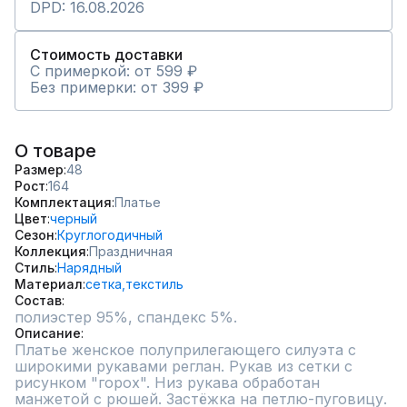
DPD: 16.08.2026
Стоимость доставки
С примеркой: от 599 ₽
Без примерки: от 399 ₽
О товаре
Размер
48
Рост
164
Комплектация
Платье
Цвет
черный
Сезон
Круглогодичный
Коллекция
Праздничная
Стиль
Нарядный
Материал
сетка,
текстиль
Состав
полиэстер 95%, спандекс 5%.
Описание
Платье женское полуприлегающего силуэта с 
широкими рукавами реглан. Рукав из сетки с 
рисунком "горох". Низ рукава обработан 
манжетой с рюшей. Застёжка на петлю-пуговицу. 