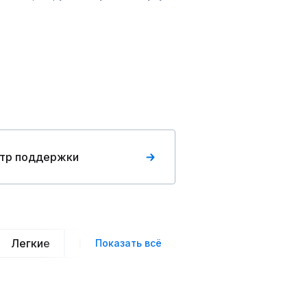
тр поддержки
Легкие
Нарядные
Деловой стиль
Вече
Показать всё