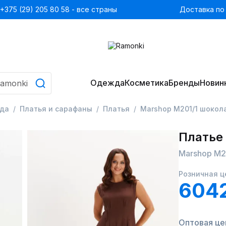
+375 (29) 205 80 58 - все страны
Доставка по
Одежда
Косметика
Бренды
Новин
да
Платья и сарафаны
Платья
Marshop М201/1 шокол
Платье
Marshop М2
Розничная ц
604
Оптовая це