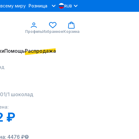
 всему миру
Розница
RUB
Профиль
Избранное
Корзина
ки
Помощь
Распродажа
ад
01/1 шоколад
ена:
2 ₽
на: 4476 ₽