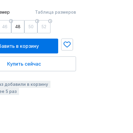
змер
Таблица размеров
46
48
50
52
авить в корзину
Купить сейчас
аз добавили в корзину
ее 5 раз