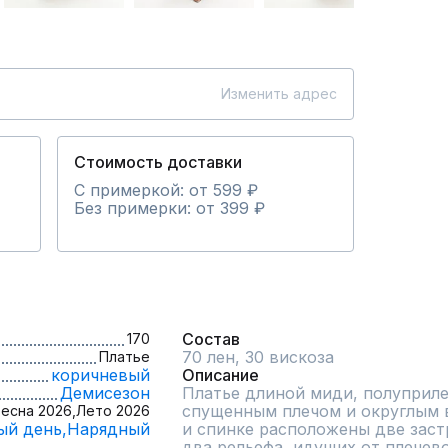
Изменить адрес
Стоимость доставки
С примеркой: от 599 ₽
Без примерки: от 399 ₽
Состав
170
70 лен, 30 вискоза
Платье
коричневый
Описание
Демисезон
Платье длиной миди, полуприле
спущенным плечом и округлым в
есна 2026,
Лето 2026
ый день,
Нарядный
и спинке расположены две застр
два рельефа, идущих от плечево