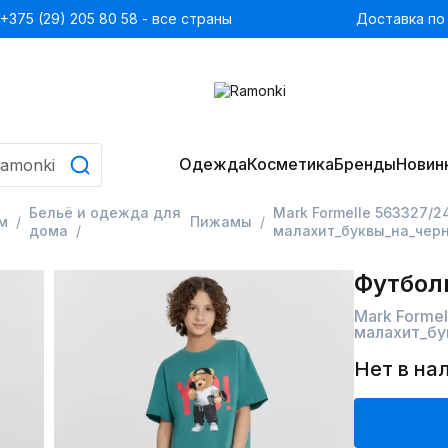
+375 (29) 205 80 58 - все страны
Доставка по
Одежда
Косметика
Бренды
Новин
Бельё и одежда для
Mark Formelle 563327/
м
Пижамы
дома
малахит_буквы_на_чер
Футбол
Mark Forme
малахит_бу
Нет в на