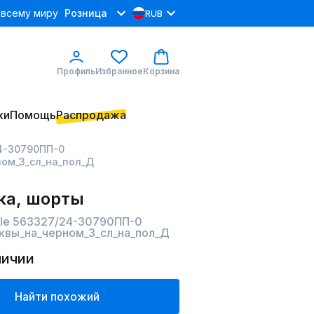
 всему миру
Розница
RUB
Профиль
Избранное
Корзина
ки
Помощь
Распродажа
24-30790ПП-0
ном_3_сл_на_пол_Д
ка, шорты
lle 563327/24-30790ПП-0
квы_на_черном_3_сл_на_пол_Д
личии
Найти похожий