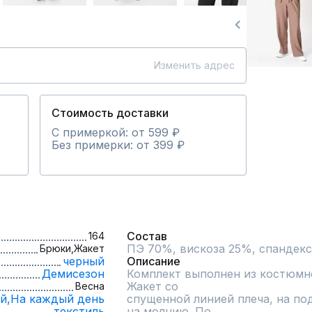
Изменить адрес
Стоимость доставки
С примеркой: от 599 ₽
Без примерки: от 399 ₽
Состав
164
ПЭ 70%, вискоза 25%, спандекс
Брюки,
Жакет
черный
Описание
Демисезон
Комплект выполнен из костюмно
Жакет со

Весна
й,
На каждый день
спущенной линией плеча, на под
текстиль
на молнию. По
