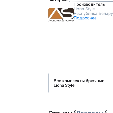
Производитель
Liona Style
Республика Белару
Подробнее
Все комплекты брючные
Liona Style
0
0