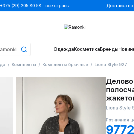
+375 (29) 205 80 58 - все страны
Доставка по
Одежда
Косметика
Бренды
Новин
да
Комплекты
Комплекты брючные
Liona Style 927
Делово
полосча
жакето
Liona Style 
Розничная ц
9772