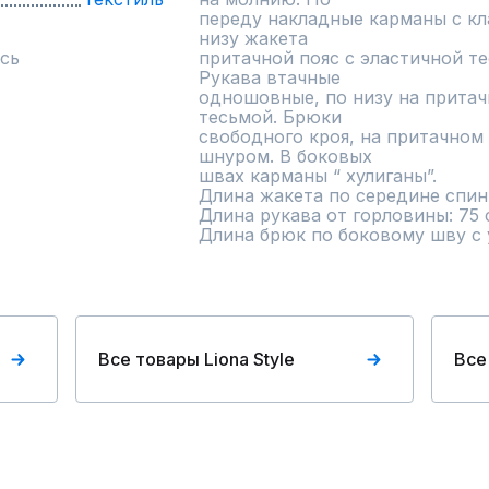
переду накладные карманы с кла
низу жакета

сь
притачной пояс с эластичной те
Рукава втачные

одношовные, по низу на притач
тесьмой. Брюки

свободного кроя, на притачном 
шнуром. В боковых

швах карманы “ хулиганы”.

Длина жакета по середине спинки
Длина рукава от горловины: 75 с
Длина брюк по боковому шву с у
Все товары Liona Style
Все