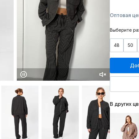
Оптовая це
Выберите ра
48
50
Доб
В других ц