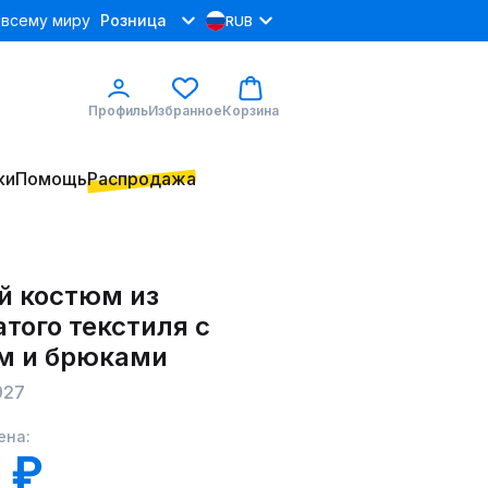
 всему миру
Розница
RUB
Профиль
Избранное
Корзина
ки
Помощь
Распродажа
й костюм из
того текстиля с
м и брюками
927
ена:
 ₽