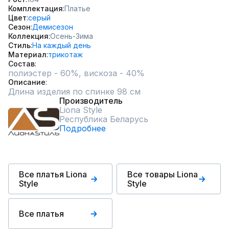
Комплектация
Платье
Цвет
серый
Сезон
Демисезон
Коллекция
Осень-Зима
Стиль
На каждый день
Материал
трикотаж
Состав
полиэстер - 60%, вискоза - 40%
Описание
Длина изделия по спинке 98 см
Производитель
Liona Style
Республика Беларусь
Подробнее
Все платья Liona
Все товары Liona
Style
Style
Все платья