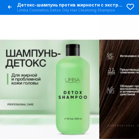
Детокс-шампунь против жирности с экстрактами и церамидом
Limba Cosmetics Detox Oily Hair Cleansing Shampoo