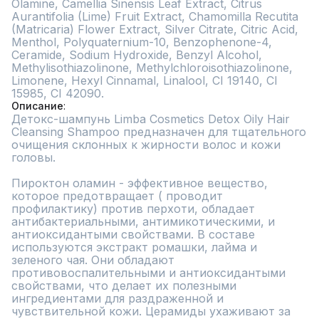
Olamine, Camellia Sinensis Leaf Extract, Citrus 
Aurantifolia (Lime) Fruit Extract, Chamomilla Recutita 
(Matricaria) Flower Extract, Silver Citrate, Citric Acid, 
Menthol, Polyquaternium-10, Benzophenone-4, 
Ceramide, Sodium Hydroxide, Benzyl Alcohol, 
Methylisothiazolinone, Methylchloroisothiazolinone, 
Limonene, Hexyl Cinnamal, Linalool, CI 19140, CI 
15985, CI 42090.
Описание
Детокс-шампунь Limba Cosmetics Detox Oily Hair 
Cleansing Shampoo предназначен для тщательного 
очищения склонных к жирности волос и кожи 
головы.

Пироктон оламин - эффективное вещество, 
которое предотвращает ( проводит 
профилактику) против перхоти, обладает 
антибактериальными, антимикотическими, и 
антиоксидантыми свойствами. В составе 
используются экстракт ромашки, лайма и 
зеленого чая. Они обладают 
противовоспалительными и антиоксидантыми 
свойствами, что делает их полезными 
ингредиентами для раздраженной и 
чувствительной кожи. Церамиды ухаживают за 