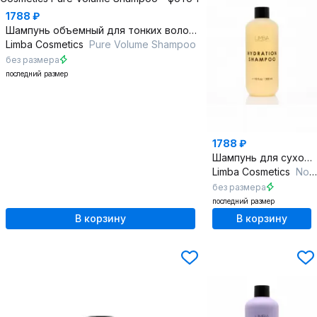
1788 ₽
Шампунь объемный для тонких волос с комплексом витамиинов
Limba Cosmetics
Pure Volume Shampoo
без размера
последний размер
1788 ₽
Шампунь для сухой и нормальной кожи головы с гиалуроновой кислотой
Limba Cosmetics
Normal&Dry Scalp Hydration Shampoo
без размера
последний размер
В корзину
В корзину