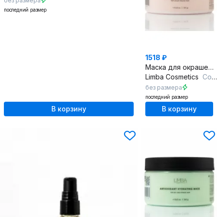
без размера
последний размер
1518 ₽
Маска для окрашенных волос с гидролизованным кератином 245 мл
Limba Cosmetics
Color Prolonger Mask
без размера
последний размер
В корзину
В корзину