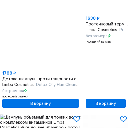
1630 ₽
Протеиновый термозащитный спрей для волос 200 мл
Limba Cosmetics
Protein Thermal Protection Spray
без размера
последний размер
1788 ₽
Детокс-шампунь против жирности с экстрактами и церамидом
Limba Cosmetics
Detox Oily Hair Cleansing Shampoo
без размера
последний размер
В корзину
В корзину