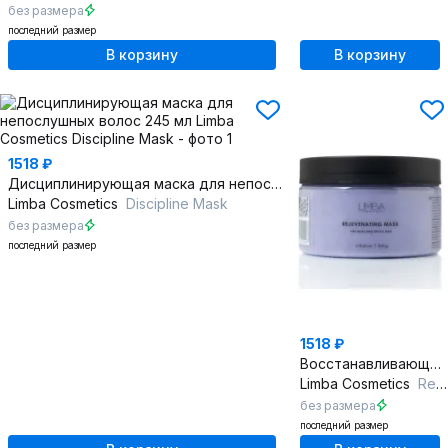
без размера
последний размер
В корзину
В корзину
1518 ₽
Дисциплинирующая маска для непослушных волос 245 мл
Limba Cosmetics
Discipline Mask
без размера
последний размер
1518 ₽
Восстанавливающая маска с коллагеном и протеинами риса
Limba Cosmetics
Rejuvenating Mask
без размера
последний размер