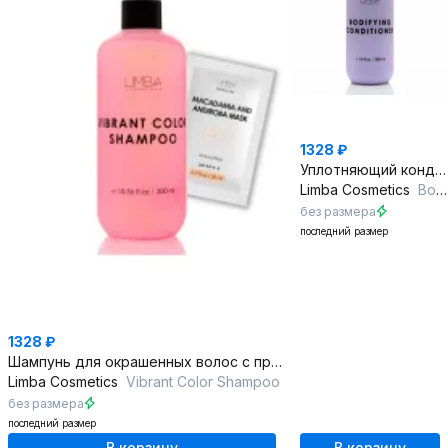
1328 ₽
Уплотняющий кондиционер с гидролизованным кератином 300 мл
Limba Cosmetics
Bodifying Conditioner
без размера
последний размер
1328 ₽
Шампунь для окрашенных волос с протеинами шелка
Limba Cosmetics
Vibrant Color Shampoo
без размера
последний размер
В корзину
В корзину