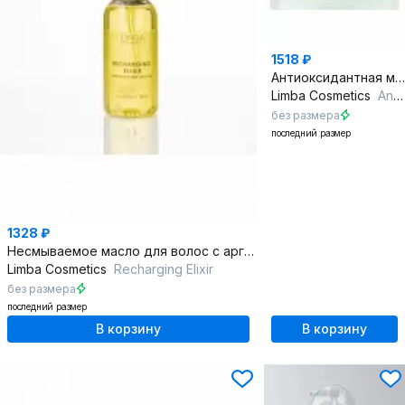
1518 ₽
Антиоксидантная маска для сухих и пористых волос
Limba Cosmetics
Antioxidant Hydrating Mask
без размера
последний размер
1328 ₽
Несмываемое масло для волос с аргановым маслом 50 мл
Limba Cosmetics
Recharging Elixir
без размера
последний размер
В корзину
В корзину