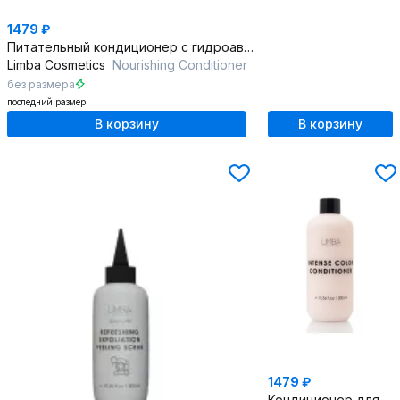
1479 ₽
Питательный кондиционер с гидроавансом 300 мл
Limba Cosmetics
Nourishing Conditioner
без размера
последний размер
В корзину
В корзину
1479 ₽
Кондиционер для окрашенных волос с кератином и маслом арганы