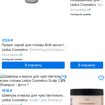
Limba Cosmetics
Intense Color Conditioner
без размера
последний размер
2124 ₽
Пилинг-скраб для головы АНА-кислоты салицилат натрия
Limba Cosmetics
Refreshing Exfoliation с АНА-кислотами и салицилатом натрия
без размера
последний размер
В корзину
В корзину
1518 ₽
Шампунь и маска для чувствительной кожи головы
Limba Cosmetics
Scalp Care Shampoo