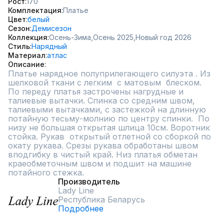
Рост
170
Комплектация
Платье
Цвет
белый
Сезон
Демисезон
Коллекция
Осень-Зима,
Осень 2025,
Новый год 2026
Стиль
Нарядный
Материал
атлас
Описание
Платье нарядное полуприлегающего силуэта . Из  
шелковой ткани с легким  с матовым  блеском.  
По переду платья застрочены нагрудные и 
талиевые вытачки. Спинка со средним швом, 
талиевыми вытачками, с застежкой на длинную 
потайную тесьму-молнию по центру спинки.  По 
низу не большая открытая шлица 10см. Воротник 
стойка. Рукав  открытый отлетной со сборкой по 
окату рукава. Срезы рукава обработаны швом 
вподгибку в чистый край. Низ платья обметан 
краеобметочным швом и подшит на машине 
потайного стежка.
Производитель
Lady Line
Республика Беларусь
Подробнее