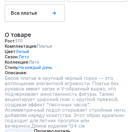
Все платья
О товаре
Рост
170
Комплектация
Платье
Цвет
белый
Сезон
Лето
Коллекция
Лето
Стиль
На каждый день
Описание
Белое платье в крупный чёрный горох — это 
воплощение элегантной игривости. Платье без 
рукавов имеет запах и V-образный вырез, что 
подчёркивает женственность фигуры. Талию 
акцентирует широкий пояс с круглой пряжкой, 
создавая эффект "песочных часов". 
Асимметричный подол открывает стройные ноги, 
добавляя наряду кокетства. Этот образ идеально 
подходит для летних прогулок или 
вечеринок.Длина изделия-124 см
Производитель