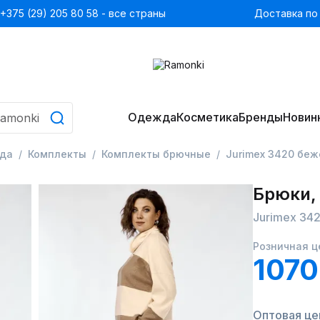
+375 (29) 205 80 58 - все страны
Доставка по
Одежда
Косметика
Бренды
Новин
да
Комплекты
Комплекты брючные
Jurimex 3420 бе
Брюки,
Jurimex 34
Розничная ц
1070
Оптовая це