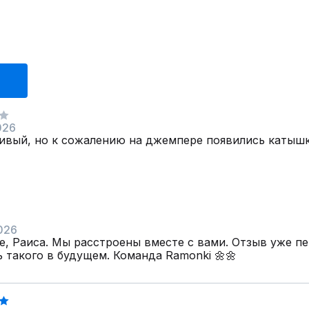
026
ивый, но к сожалению на джемпере появились катышк
026
е, Раиса. Мы расстроены вместе с вами. Отзыв уже п
 такого в будущем. Команда Ramonki 🌼🌼