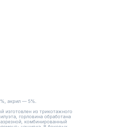
%, акрил — 5%.
 изготовлен из трикотажного 
илуэта, горловина обработана 
азрезной, комбинированный 
лемент- нашивка. В боковых 