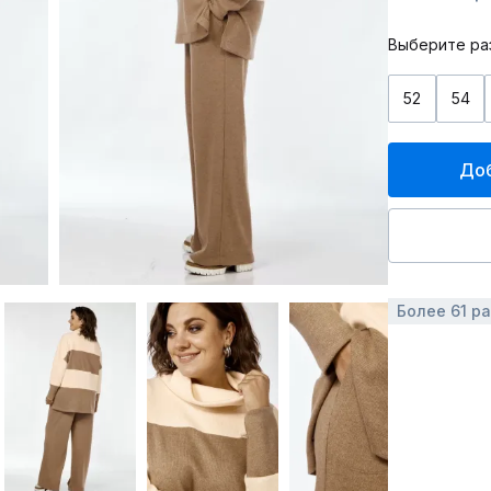
Выберите ра
52
54
Доб
Более 61 р