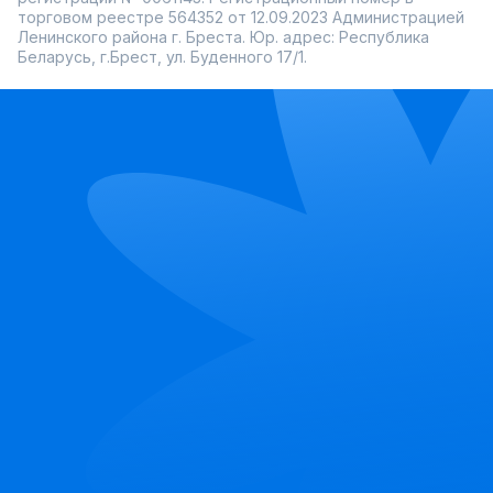
торговом реестре 564352 от 12.09.2023 Администрацией
Ленинского района г. Бреста. Юр. адрес: Республика
Беларусь, г.Брест, ул. Буденного 17/1.