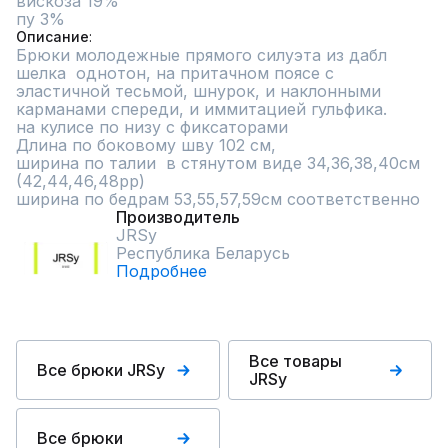
вискоза 19%

пу 3%
Описание
Брюки молодежные прямого силуэта из дабл 
шелка  однотон, на притачном поясе с 
эластичной тесьмой, шнурок, и наклонными 
карманами спереди, и иммитацией гульфика.

на кулисе по низу с фиксаторами

Длина по боковому шву 102 см, 

ширина по талии  в стянутом виде 34,36,38,40см 
(42,44,46,48рр) 

ширина по бедрам 53,55,57,59см соответственно
Производитель
JRSy
Республика Беларусь
Подробнее
Все товары
Все брюки JRSy
JRSy
Все брюки