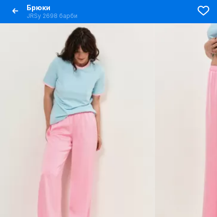
Брюки
JRSy 2698 барби