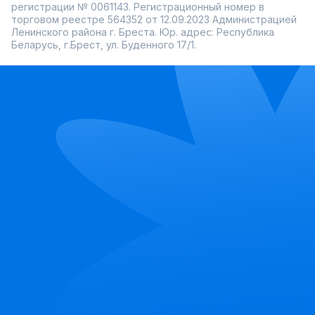
регистрации № 0061143. Регистрационный номер в
торговом реестре 564352 от 12.09.2023 Администрацией
Ленинского района г. Бреста. Юр. адрес: Республика
Беларусь, г.Брест, ул. Буденного 17/1.