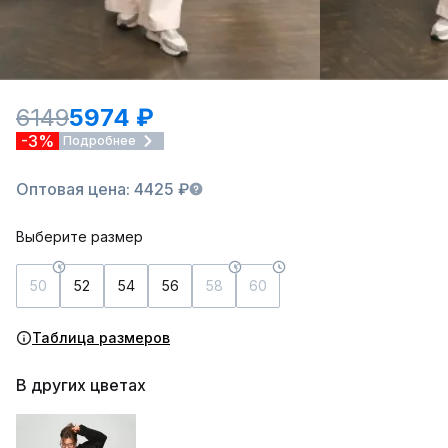
6149
5974 ₽
-3%
Подробнее
Оптовая цена: 4425 ₽
Выберите размер
50
52
54
56
58
60
Таблица размеров
В других цветах