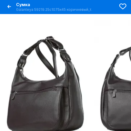
Сумка
Galanteya 59219.25с1075к45 коричневый_т.