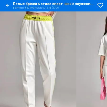
Белые брюки в стиле спорт-шик с заужением и карманами
Femme & Devur 90047 1.2F(170)