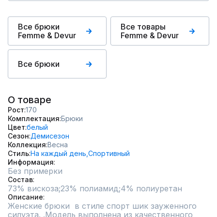
Все брюки
Все товары
Femme & Devur
Femme & Devur
Все брюки
О товаре
Рост
170
Комплектация
Брюки
Цвет
белый
Сезон
Демисезон
Коллекция
Весна
Стиль
На каждый день,
Спортивный
Информация
Без примерки
Состав
73% вискоза;23% полиамид;4% полиуретан
Описание
Женские брюки  в стиле спорт шик зауженного 
силуэта. .Модель выполнена из качественного 