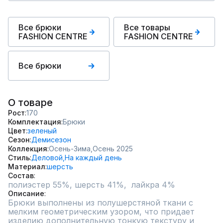
Все брюки
Все товары
FASHION CENTRE
FASHION CENTRE
Все брюки
О товаре
Рост
170
Комплектация
Брюки
Цвет
зеленый
Сезон
Демисезон
Коллекция
Осень-Зима,
Осень 2025
Стиль
Деловой,
На каждый день
Материал
шерсть
Состав
полиэстер 55%, шерсть 41%,  лайкра 4%
Описание
Брюки выполнены из полушерстяной ткани с 
мелким геометрическим узором, что придает 
изделию дополнительную тонкую текстуру и 