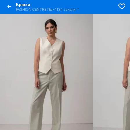
Брюки
FASHION CENTRE Пш-4134 эвкалипт