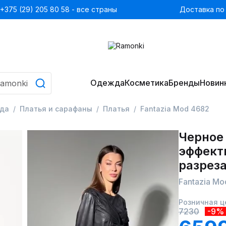
+375 (29) 205 80 58 - все страны
Доставка по
Одежда
Косметика
Бренды
Новин
да
Платья и сарафаны
Платья
Fantazia Mod 4682
Черное 
эффект
разрез
Fantazia Mo
Розничная ц
7230
-9%