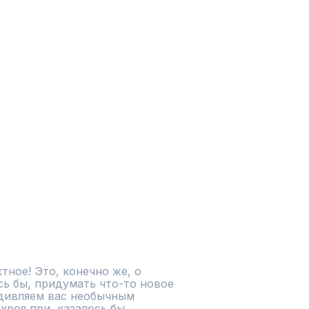
ное! Это, конечно же, о 
ь бы, придумать что-то новое 
дивляем вас необычным 
роя при, казалось бы, 