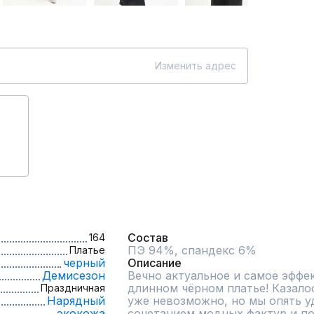
Изменить адрес
Состав
164
ПЭ 94%, спандекс 6%
Платье
черный
Описание
Демисезон
Вечно актуальное и самое эффект
длинном чёрном платье! Казалос
Праздничная
Нарядный
уже невозможно, но мы опять у
экокожа
сочетанием модных фактур и пок