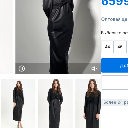
659
Оптовая це
Выберите ра
44
46
Доб
Более 24 р