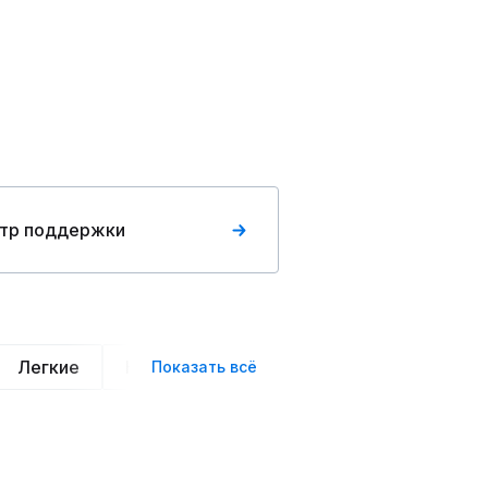
тр поддержки
Легкие
Нарядные
Деловой стиль
Вече
Показать всё