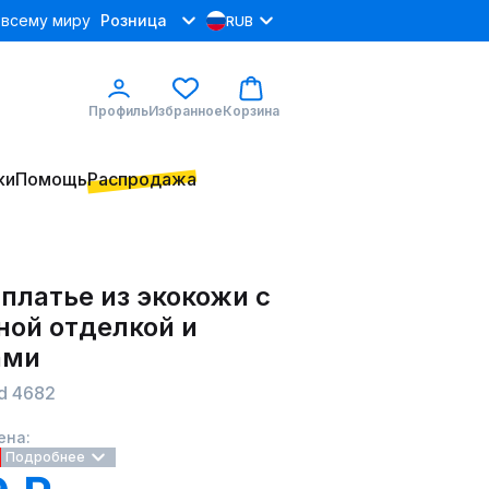
 всему миру
Розница
RUB
Профиль
Избранное
Корзина
ки
Помощь
Распродажа
платье из экокожи с
ной отделкой и
ами
d 4682
ена:
Подробнее