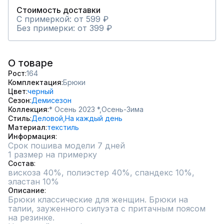
Стоимость доставки
С примеркой: от 599 ₽
Без примерки: от 399 ₽
О товаре
Рост
164
Комплектация
Брюки
Цвет
черный
Сезон
Демисезон
Коллекция
* Осень 2023 *,
Осень-Зима
Стиль
Деловой,
На каждый день
Материал
текстиль
Информация
Срок пошива модели 7 дней
1 размер на примерку
Состав
вискоза 40%, полиэстер 40%, спандекс 10%, 
Описание
Брюки классические для женщин. Брюки на 
талии, зауженного силуэта с притачным поясом 
на резинке.  
