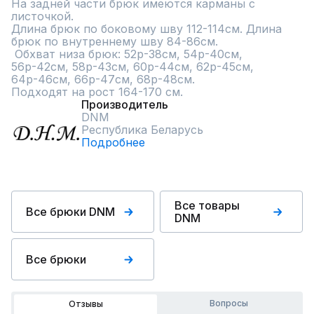
На задней части брюк имеются карманы с 
листочкой.	

Длина брюк по боковому шву 112-114см. Длина 
брюк по внутреннему шву 84-86см.

 Обхват низа брюк: 52р-38см, 54р-40см, 
56р-42см, 58р-43см, 60р-44см, 62р-45см, 
64р-46см, 66р-47см, 68р-48см.

Подходят на рост 164-170 см.
Производитель
DNM
Республика Беларусь
Подробнее
Все товары
Все брюки DNM
DNM
Все брюки
Вопросы
Отзывы