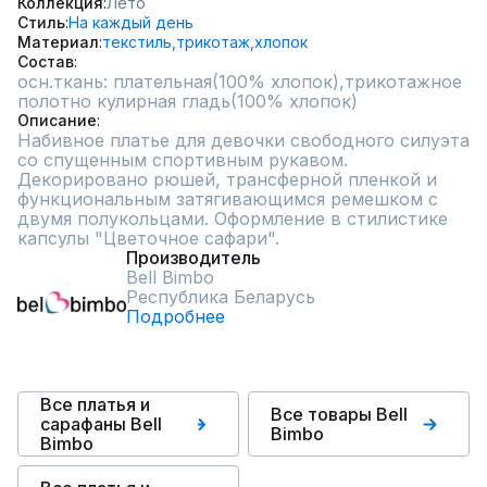
Коллекция
Лето
Стиль
На каждый день
Материал
текстиль,
трикотаж,
хлопок
Состав
осн.ткань: плательная(100% хлопок),трикотажное 
полотно кулирная гладь(100% хлопок)
Описание
Набивное платье для девочки свободного силуэта 
со спущенным спортивным рукавом. 
Декорировано рюшей, трансферной пленкой и 
функциональным затягивающимся ремешком с 
двумя полукольцами. Оформление в стилистике 
капсулы "Цветочное сафари".
Производитель
Bell Bimbo
Республика Беларусь
Подробнее
Все платья и
Все товары Bell
сарафаны Bell
Bimbo
Bimbo