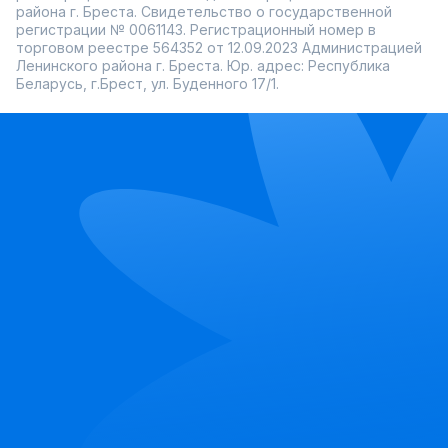
района г. Бреста. Свидетельство о государственной
регистрации № 0061143. Регистрационный номер в
торговом реестре 564352 от 12.09.2023 Администрацией
Ленинского района г. Бреста. Юр. адрес: Республика
Беларусь, г.Брест, ул. Буденного 17/1.