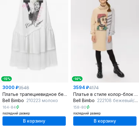
-15%
-14%
3000 ₽
3594 ₽
3548
4174
Платье трапециевидное без рукавов с воротником-стойкой
Платье в стиле колор-блок из трикотажа и хлопка
Bell Bimbo
210223 молоко
Bell Bimbo
222108 бежевый/серый меланж
164-84
158-80
последний размер
последний размер
В корзину
В корзину