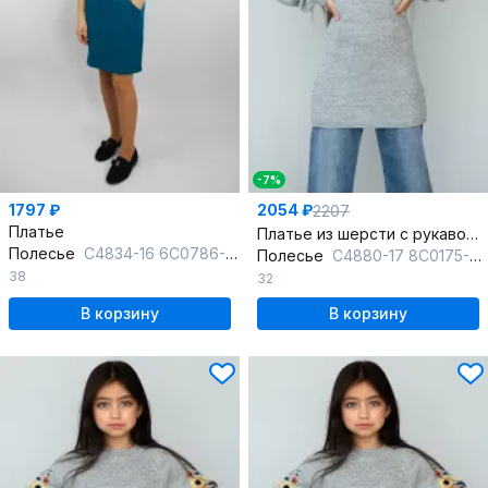
-7%
1797 ₽
2054 ₽
2207
Платье
Платье из шерсти с рукавом реглан, серое, до бедра
Полесье
С4834-16 6С0786-Д43 152,158 амазонка
Полесье
С4880-17 8С0175-Д43 122,128 горная_дымка
38
32
В корзину
В корзину