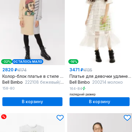
-32%
ОСТАЛОСЬ МАЛО
-16%
2820 ₽
3471 ₽
4174
4135
Колор-блок платье в стиле на каждый день из трикотажа и хлопка
Платье для девочки удлиненное с рюшей из сетки
Bell Bimbo
222108 бежевый/серый меланж
Bell Bimbo
200214 молоко
158-80
164-84
последний размер
В корзину
В корзину
%