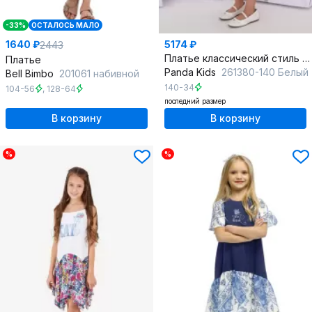
-33%
ОСТАЛОСЬ МАЛО
1640 ₽
5174 ₽
2443
Платье классический стиль из текстиля для любой погоды
Платье
Panda Kids
261380-140 Белый
Bell Bimbo
201061 набивной
140-34
104-56
,
128-64
последний размер
В корзину
В корзину
%
%