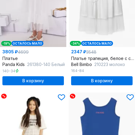
-19%
ОСТАЛОСЬ МАЛО
-34%
ОСТАЛОСЬ МАЛО
3805 ₽
2347 ₽
4699
3548
Платье
Платье трапеция, белое с сеткой и принтом, летнее
Panda Kids
261380-140 Белый
Bell Bimbo
210223 молоко
164-84
140-34
В корзину
В корзину
%
%