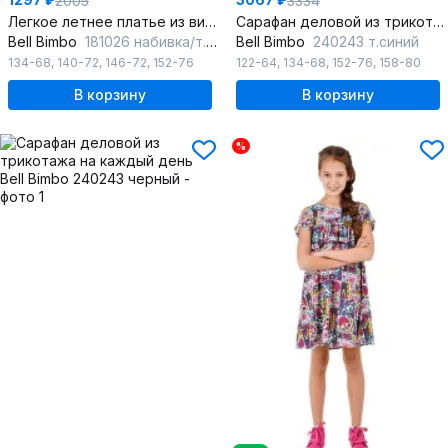
2005
3334
Легкое летнее платье из вискозы с текстильным декором
Сарафан деловой из трикотажа на каждый день
Bell Bimbo
181026 набивка/т.синий
Bell Bimbo
240243 т.синий
134-68
,
140-72
,
146-72
,
152-76
122-64
,
134-68
,
152-76
,
158-80
В корзину
В корзину
%