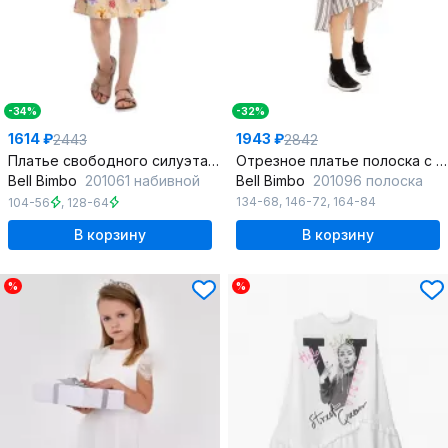
-34%
-32%
1614 ₽
1943 ₽
2443
2842
Платье свободного силуэта с рюшей и трансфером для девочки
Отрезное платье полоска с воланом и открытыми плечами
Bell Bimbo
201061 набивной
Bell Bimbo
201096 полоска
134-68
,
146-72
,
164-84
104-56
,
128-64
В корзину
В корзину
%
%