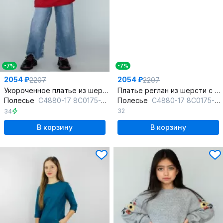
-7%
-7%
2054 ₽
2054 ₽
2207
2207
Укороченное платье из шерстяного трикотажа с регланом
Платье реглан из шерсти с укороченным к низу силуэтом, розовое
Полесье
С4880-17 8С0175-Д43 134,140 красный_минерал
Полесье
С4880-17 8С0175-Д43 122,128 лавандовый
32
34
В корзину
В корзину