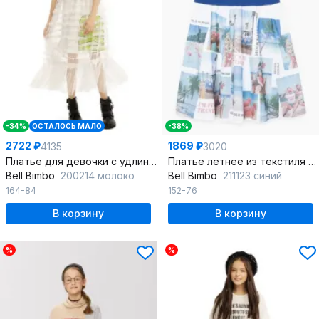
-34%
ОСТАЛОСЬ МАЛО
-38%
2722 ₽
1869 ₽
4135
3020
Платье для девочки с удлиненной майкой и рюшей из сетки
Платье летнее из текстиля и трикотажа с яркими принтами
Bell Bimbo
200214 молоко
Bell Bimbo
211123 синий
164-84
152-76
В корзину
В корзину
%
%