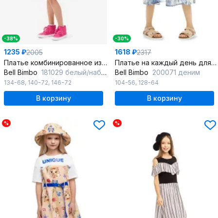
-38%
-30%
1235 ₽
1618 ₽
2005
2317
Платье комбинированное из вискозы и кулирки с фотопечатью
Платье на каждый день для девочки из хлопка с оборками
Bell Bimbo
181029 белый/набивка
Bell Bimbo
200071 деним
134-68
,
140-72
,
146-72
104-56
,
128-64
В корзину
В корзину
%
%