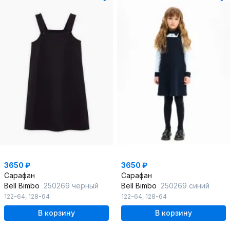
3650 ₽
3650 ₽
Сарафан
Сарафан
Bell Bimbo
250269 черный
Bell Bimbo
250269 синий
122-64
,
128-64
122-64
,
128-64
В корзину
В корзину