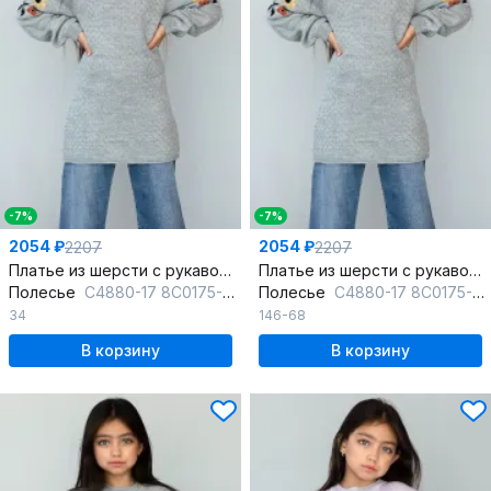
-7%
-7%
2054 ₽
2054 ₽
2207
2207
Платье из шерсти с рукавом реглан, серое, до бедра
Платье из шерсти с рукавом реглан, серое, до бедра
Полесье
С4880-17 8С0175-Д43 134,140 горная_дымка
Полесье
С4880-17 8С0175-Д43 146 горная_дымка
34
146-68
В корзину
В корзину