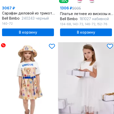
-35%
3067 ₽
1306 ₽
2005
Сарафан деловой из трикотажа на каждый день
Платье летнее из вискозы и текстиля, белое, красное, синее
Bell Bimbo
240243 черный
Bell Bimbo
181027 набивной
140-72
134-68
,
140-72
,
146-72
,
152-76
В корзину
В корзину
%