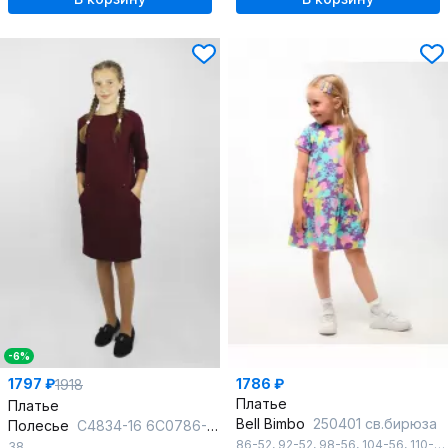
-6%
1797 ₽
1786 ₽
1918
Платье
Платье
Bell Bimbo
250401 св.бирюза
Полесье
С4834-16 6С0786-Д43 152,158 бордо
86-52
,
92-52
,
98-56
,
104-56
,
110-60
38