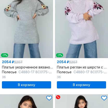
-7%
-7%
2054 ₽
2054 ₽
2207
2207
Платье укороченное вязаное шерстяное с длинным рукавом-реглан
Платье реглан из шерсти с укороченным к низу силуэтом, розовое
Полесье
С4880-17 8С0175-Д43 146,152 горная_дымка
Полесье
С4880-17 8С0175-Д43 146,152 лавандовый
36
36
В корзину
В корзину
%