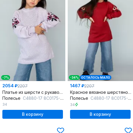
-7%
-34%
ОСТАЛОСЬ МАЛО
2054 ₽
1467 ₽
2207
2207
Платье из шерсти с рукавом реглан, розовое, до бедра
Красное вязаное шерстяное платье с длинным рукавом
Полесье
С4880-17 8С0175-Д43 134,140 лавандовый
Полесье
С4880-17 8С0175-Д43 134,140 красный_минерал
34
34
В корзину
В корзину