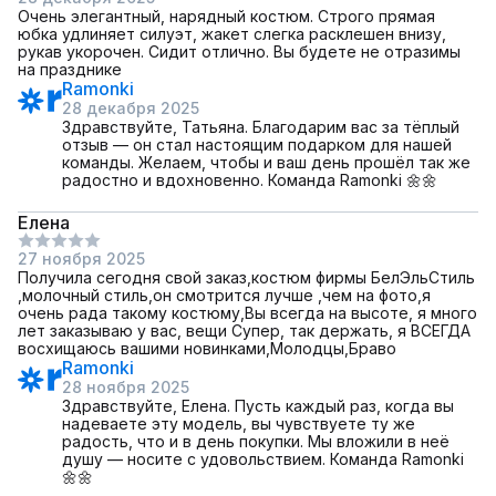
Очень элегантный, нарядный костюм. Строго прямая
юбка удлиняет силуэт, жакет слегка расклешен внизу,
рукав укорочен. Сидит отлично. Вы будете не отразимы
на празднике
Ramonki
28 декабря 2025
Здравствуйте, Татьяна. Благодарим вас за тёплый
отзыв — он стал настоящим подарком для нашей
команды. Желаем, чтобы и ваш день прошёл так же
радостно и вдохновенно. Команда Ramonki 🌼🌼
Елена
27 ноября 2025
Получила сегодня свой заказ,костюм фирмы БелЭльСтиль
,молочный стиль,он смотрится лучше ,чем на фото,я
очень рада такому костюму,Вы всегда на высоте, я много
лет заказываю у вас, вещи Супер, так держать, я ВСЕГДА
восхищаюсь вашими новинками,Молодцы,Браво
Ramonki
28 ноября 2025
Здравствуйте, Елена. Пусть каждый раз, когда вы
надеваете эту модель, вы чувствуете ту же
радость, что и в день покупки. Мы вложили в неё
душу — носите с удовольствием. Команда Ramonki
🌼🌼