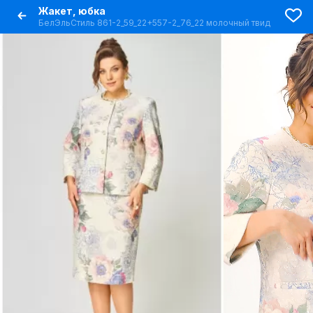
Жакет, юбка
БелЭльСтиль 861-2_59_22+557-2_76_22 молочный твид