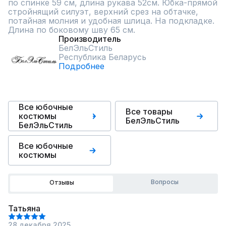
по спинке 59 см, длина рукава 52см. Юбка-прямой 
стройнящий силуэт, верхний срез на обтачке, 
потайная молния и удобная шлица. На подкладке. 
Длина по боковому шву 65 см.
Производитель
БелЭльСтиль
Республика Беларусь
Подробнее
Все юбочные
Все товары
костюмы
БелЭльСтиль
БелЭльСтиль
Все юбочные
костюмы
Вопросы
Отзывы
Татьяна
28 декабря 2025