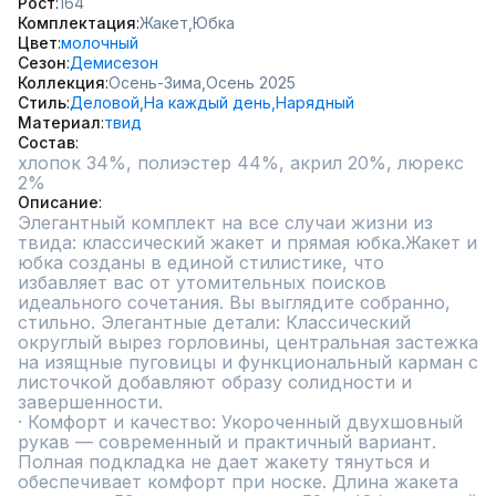
Рост
164
Комплектация
Жакет,
Юбка
Цвет
молочный
Сезон
Демисезон
Коллекция
Осень-Зима,
Осень 2025
Стиль
Деловой,
На каждый день,
Нарядный
Материал
твид
Состав
хлопок 34%, полиэстер 44%, акрил 20%, люрекс 
2%
Описание
Элегантный комплект на все случаи жизни из 
твида: классический жакет и прямая юбка.Жакет и 
юбка созданы в единой стилистике, что 
избавляет вас от утомительных поисков 
идеального сочетания. Вы выглядите собранно, 
стильно. Элегантные детали: Классический 
округлый вырез горловины, центральная застежка 
на изящные пуговицы и функциональный карман с 
листочкой добавляют образу солидности и 
завершенности.

· Комфорт и качество: Укороченный двухшовный 
рукав — современный и практичный вариант. 
Полная подкладка не дает жакету тянуться и 
обеспечивает комфорт при носке. Длина жакета 