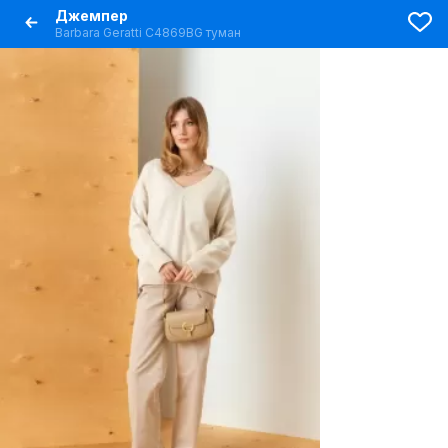
Джемпер
Barbara Geratti С4869BG туман