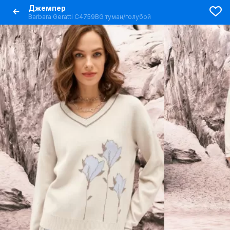
Джемпер
Barbara Geratti С4759BG туман/голубой