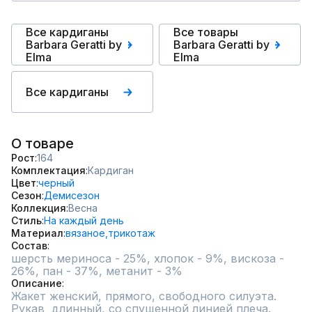
Все кардиганы
Все товары
Barbara Geratti by
Barbara Geratti by
Elma
Elma
Все кардиганы
О товаре
Рост
164
Комплектация
Кардиган
Цвет
черный
Сезон
Демисезон
Коллекция
Весна
Стиль
На каждый день
Материал
вязаное,
трикотаж
Состав
шерсть мериноса - 25%, хлопок - 9%, вискоза - 
26%, пан - 37%, метанит - 3%
Описание
Жакет женский, прямого, свободного силуэта.  

Рукав  длинный, со спущенной линией плеча.
