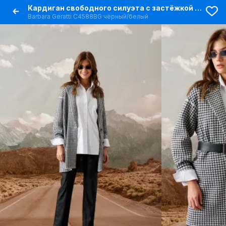
Кардиган свободного силуэта с застёжкой и лацканами из трикотажа
Barbara Geratti С4588BG чёрный/белый