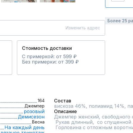
Более 25 р
Изменить адрес
Стоимость доставки
С примеркой: от 599 ₽
Без примерки: от 399 ₽
Состав
164
вискоза 46%, полиамид 14%, п
Джемпер
розовый
Описание
Демисезон
Джемпер женский, свободного си
 Рукав длинный,  со спущенной линией плеча.

Весна
На каждый день
 Горловина с отложным воротн
вязаное,
трикотаж