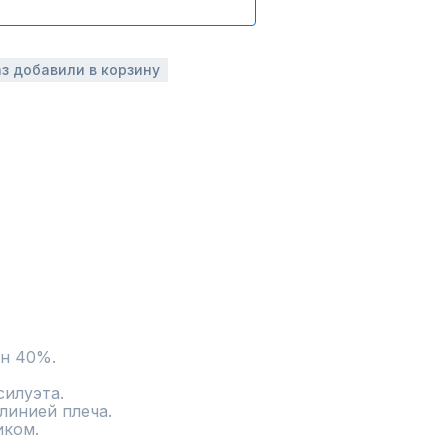
аз добавили в корзину
ан 40%.
луэта. 

иком.