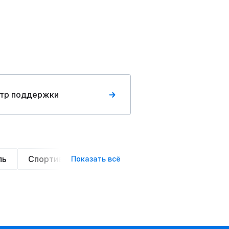
тр поддержки
ль
Спортивные
Оверсайз
Трикотажные
Показать всё