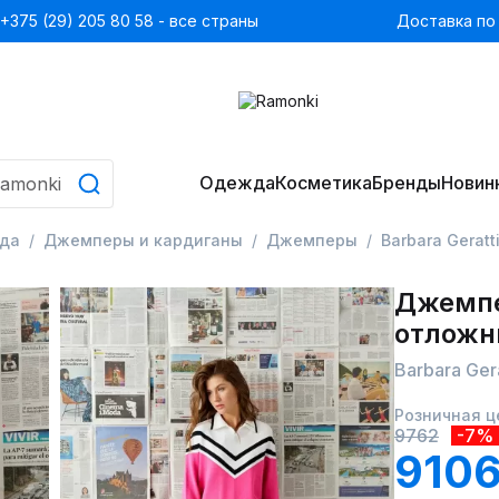
+375 (29) 205 80 58 - все страны
Доставка по
Одежда
Косметика
Бренды
Новин
да
Джемперы и кардиганы
Джемперы
Barbara Gerat
Джемпе
отложн
Barbara Ge
Розничная ц
9762
-7%
9106