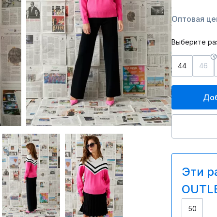
Оптовая цен
Выберите ра
44
46
Доб
Эти р
OUTLE
50