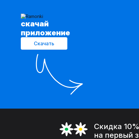
cкачай
приложение
Скачать
Скидка 10
на первый 