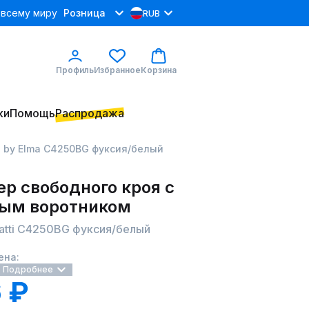
 всему миру
Розница
RUB
Профиль
Избранное
Корзина
ки
Помощь
Распродажа
ti by Elma С4250BG фуксия/белый
р свободного кроя с
ым воротником
ratti С4250BG фуксия/белый
ена:
Подробнее
 ₽