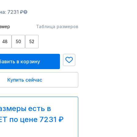
а: 7231 ₽
змер
Таблица размеров
48
50
52
авить в корзину
Купить сейчас
азмеры есть в
T по цене 7231 ₽