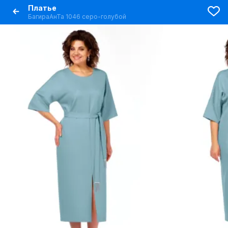
Платье
БагираАнТа 1046 серо-голубой