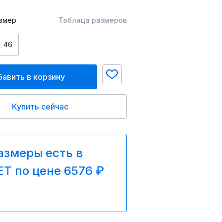
змер
Таблица размеров
46
авить в корзину
Купить сейчас
азмеры есть в
T по цене 6576 ₽