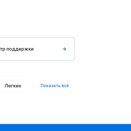
тр поддержки
Легкие
Нарядные
Деловой стиль
Вече
Показать всё