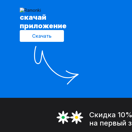
cкачай
приложение
Скачать
Скидка 10
на первый 