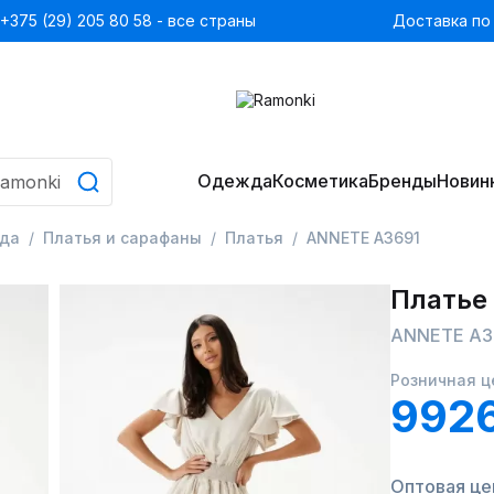
+375 (29) 205 80 58 - все страны
Доставка по
Одежда
Косметика
Бренды
Новин
да
Платья и сарафаны
Платья
ANNETE A3691
Платье
ANNETE A3
Розничная ц
992
Оптовая це