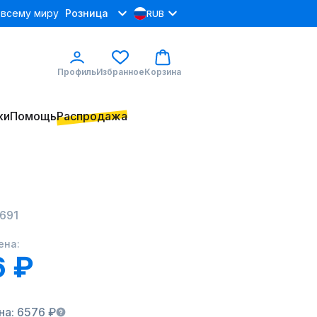
 всему миру
Розница
RUB
Профиль
Избранное
Корзина
ки
Помощь
Распродажа
691
ена:
6 ₽
на: 6576 ₽