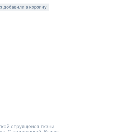
аз добавили в корзину
кой струящейся ткани 
к. С подкладкой. Вырез 