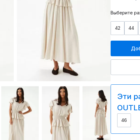
Выберите ра
42
44
Доб
Эти р
OUTLE
46