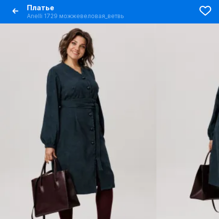
Платье
Anelli 1729 можжевеловая_ветвь