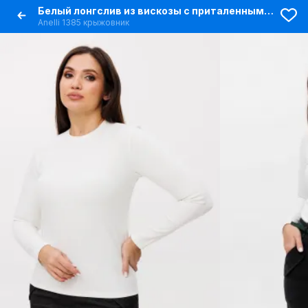
Белый лонгслив из вискозы с приталенным силуэтом
Anelli 1385 крыжовник