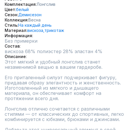
Комплектация
Лонгслив
Цвет
белый
Сезон
Демисезон
Коллекция
Весна
Стиль
На каждый день
Материал
вискоза,
трикотаж
Информация
Без примерки
Состав
вискоза 68% полиэстер 28% эластан 4%
Описание
Этот мягкий и удобный лонгслив станет 
незаменимой вещью в вашем гардеробе.

Его приталенный силуэт подчеркивает фигуру, 
придавая образу элегантность и женственность. 
Изготовленный из мягкого и дышащего 
материала, он обеспечивает комфорт на 
протяжении всего дня.

Лонгслив отлично сочетается с различными 
стилями — от классических до спортивных, легко 
комбинируется с юбками, брюками и джинсами.

Добавьте этот универсальный элемент в свой 