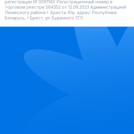
регистрации № 0061143. Регистрационный номер в
торговом реестре 564352 от 12.09.2023 Администрацией
Ленинского района г. Бреста. Юр. адрес: Республика
Беларусь, г.Брест, ул. Буденного 17/1.