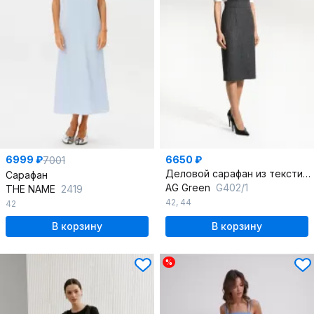
6999 ₽
6650 ₽
7001
Деловой сарафан из текстиля без указанных деталей
Сарафан
AG Green
G402/1
THE NAME
2419
42
,
44
42
В корзину
В корзину
%