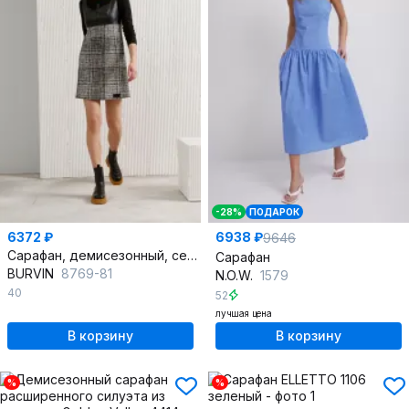
-28%
ПОДАРОК
6372 ₽
6938 ₽
9646
Сарафан, демисезонный, серый, черный, на каждый день, шерсть и экокожа
Сарафан
BURVIN
8769-81
N.O.W.
1579
40
52
лучшая цена
В корзину
В корзину
%
%