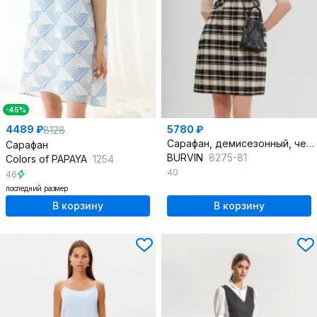
-45%
4489 ₽
5780 ₽
8128
Сарафан, демисезонный, черный, на каждый день, текстиль
Сарафан
BURVIN
8275-81
Colors of PAPAYA
1254
40
46
последний размер
В корзину
В корзину