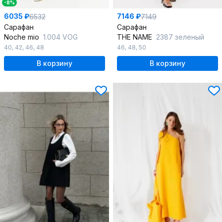
-8%
6035 ₽
7146 ₽
6532
7149
Сарафан
Сарафан
Noche mio
1.004 VOG
THE NAME
2387 зеленый
40
,
42
,
46
,
48
46
,
48
,
50
В корзину
В корзину