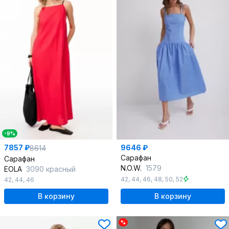
-9%
7857 ₽
9646 ₽
8614
Сарафан
Сарафан
N.O.W.
1579
EOLA
3090 красный
42
,
44
,
46
,
48
,
50
,
52
42
,
44
,
46
В корзину
В корзину
%