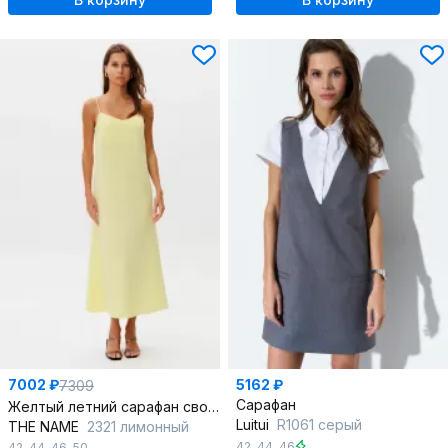
7002 ₽
5162 ₽
7309
Сарафан
Желтый летний сарафан свободного силуэта из льна
Luitui
R1061 серый
THE NAME
2321 лимонный
42
,
44
,
46
42
,
44
,
46
,
50