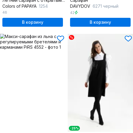
Летний сарафан с открытыми плечами и рюшей на сборке
Сарафан
Colors of PAPAYA
1254
DAVYDOV
6271 черный
46
42
В корзину
В корзину
%
-25%