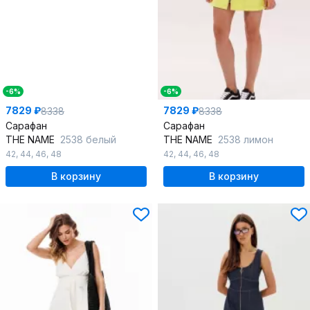
-6%
-6%
7829 ₽
7829 ₽
8338
8338
Сарафан
Сарафан
THE NAME
2538 белый
THE NAME
2538 лимон
42
,
44
,
46
,
48
42
,
44
,
46
,
48
В корзину
В корзину