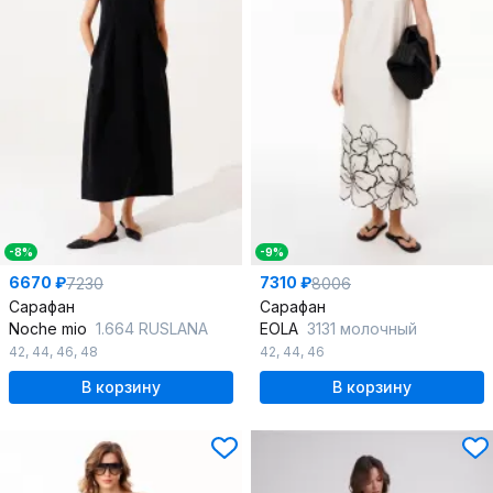
-8%
-9%
6670 ₽
7310 ₽
7230
8006
Сарафан
Сарафан
Noche mio
1.664 RUSLANA
EOLA
3131 молочный
42
,
44
,
46
,
48
42
,
44
,
46
В корзину
В корзину