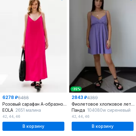
-35%
6278 ₽
2843 ₽
6488
4389
Розовый сарафан А-образного силуэта с карманами
Фиолетовое хлопковое летнее платье на тонких бретелях
EOLA
2651 малина
Панда
104080w сиреневый
42
,
44
,
46
42
,
44
,
46
В корзину
В корзину