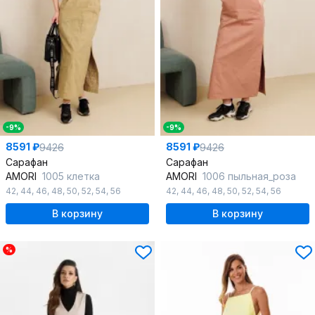
-9%
-9%
8591 ₽
8591 ₽
9426
9426
Сарафан
Сарафан
AMORI
1005 клетка
AMORI
1006 пыльная_роза
42
,
44
,
46
,
48
,
50
,
52
,
54
,
56
42
,
44
,
46
,
48
,
50
,
52
,
54
,
56
В корзину
В корзину
%