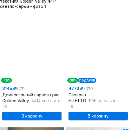
-45%
-35%
ПОДАРОК
3145 ₽
4773 ₽
5731
7329
Демисезонный сарафан расширенного силуэта из текстиля
Сарафан
Golden Valley
4414 светло-серый
ELLETTO
1106 зеленый
46
48
В корзину
В корзину