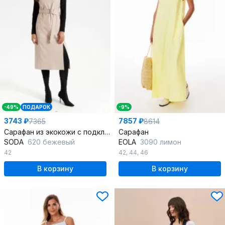
-49%
ПОДАРОК
-9%
3743 ₽
7857 ₽
7365
8614
Сарафан из экокожи с подкладкой для стильных образов
Сарафан
SODA
620 бежевый
EOLA
3090 лимон
42
42
,
44
,
46
В корзину
В корзину