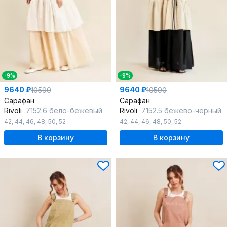
-9%
-9%
9640 ₽
9640 ₽
10590
10590
Сарафан
Сарафан
Rivoli
7152.6 бело-бежевый
Rivoli
7152.5 бежево-черный
42
,
44
,
46
,
48
,
50
,
52
42
,
44
,
46
,
48
,
50
,
52
В корзину
В корзину