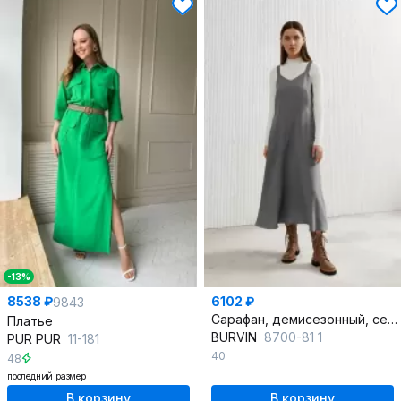
-13%
8538 ₽
6102 ₽
9843
Сарафан, демисезонный, серый, на каждый день, текстиль
Платье
BURVIN
8700-81 1
PUR PUR
11-181
40
48
последний размер
В корзину
В корзину