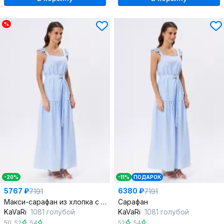
%
-20%
-11%
ПОДАРОК
5767 ₽
6380 ₽
7191
7191
Макси-сарафан из хлопка с регулируемыми бретелями и ремнём
Сарафан
KaVaRi
1081 голубой
KaVaRi
1081 голубой
50
,
52
,
54
52
,
54