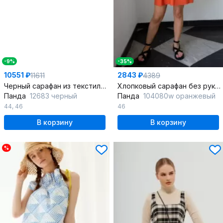
-9%
-35%
10551 ₽
2843 ₽
11611
4389
Черный сарафан из текстиля с съемным верхом для деловых и casual тем
Хлопковый сарафан без рукавов мини с поясом
Панда
12683 черный
Панда
104080w оранжевый
44
,
46
46
В корзину
В корзину
%