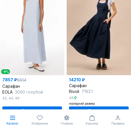
-9%
7857 ₽
14210 ₽
8614
Сарафан
Сарафан
Rivoli
7192.1
EOLA
3090 голубой
46
42
,
44
,
46
последний размер
В корзину
В корзину
Каталог
Избранное
Главная
Корзина
Профиль