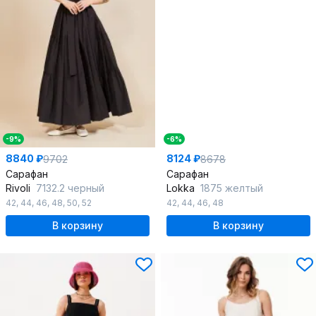
-9%
-6%
8840 ₽
8124 ₽
9702
8678
Сарафан
Сарафан
Rivoli
7132.2 черный
Lokka
1875 желтый
42
,
44
,
46
,
48
,
50
,
52
42
,
44
,
46
,
48
В корзину
В корзину