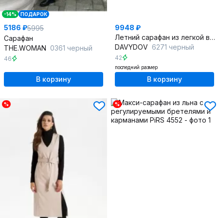
-14%
ПОДАРОК
5186 ₽
9948 ₽
5995
Летний сарафан из легкой вискозы с застежкой и подрезом
Сарафан
DAVYDOV
6271 черный
THE.WOMAN
0361 черный
42
46
последний размер
В корзину
В корзину
%
%