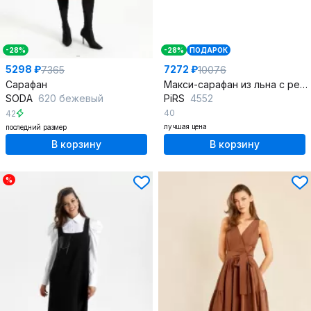
-28%
-28%
ПОДАРОК
5298 ₽
7272 ₽
7365
10076
Сарафан
Макси-сарафан из льна с регулируемыми бретелями и карманами
SODA
620 бежевый
PiRS
4552
40
42
лучшая цена
последний размер
В корзину
В корзину
%