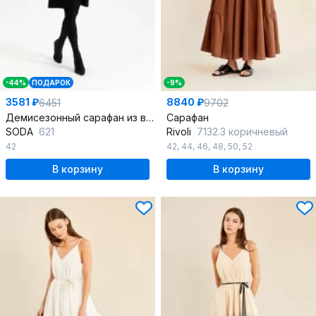
-44%
ПОДАРОК
-9%
3581 ₽
8840 ₽
6451
9702
Демисезонный сарафан из вискозы для повседневности
Сарафан
SODA
621
Rivoli
7132.3 коричневый
42
42
,
44
,
46
,
48
,
50
,
52
В корзину
В корзину