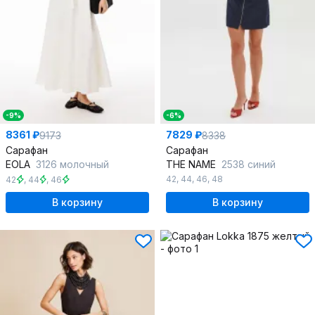
-9%
-6%
8361 ₽
7829 ₽
9173
8338
Сарафан
Сарафан
EOLA
3126 молочный
THE NAME
2538 синий
42
,
44
,
46
,
48
42
,
44
,
46
В корзину
В корзину