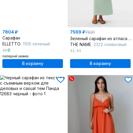
7804 ₽
7569 ₽
7891
Сарафан
Зеленый сарафан из атласа свободного кроя
ELLETTO
1106 зеленый
THE NAME
2322 оливковый
48
42
,
44
последний размер
В корзину
В корзину
%