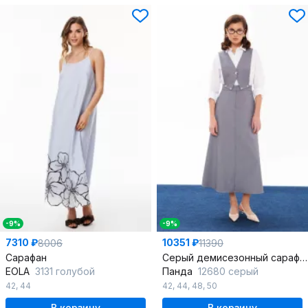
-9%
-9%
7310 ₽
10351 ₽
8006
11390
Сарафан
Серый демисезонный сарафан с съемным верхом для офиса и досуга
EOLA
3131 голубой
Панда
12680 серый
42
,
44
42
,
44
,
48
,
50
В корзину
В корзину