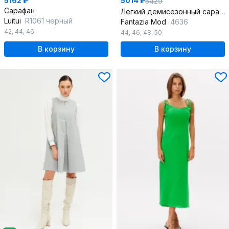
5162 ₽
5014 ₽
5429
Сарафан
Легкий демисезонный сарафан А-силуэта с воланом
Luitui
R1061 черный
Fantazia Mod
4636
42
,
44
,
46
44
,
46
,
48
,
50
В корзину
В корзину