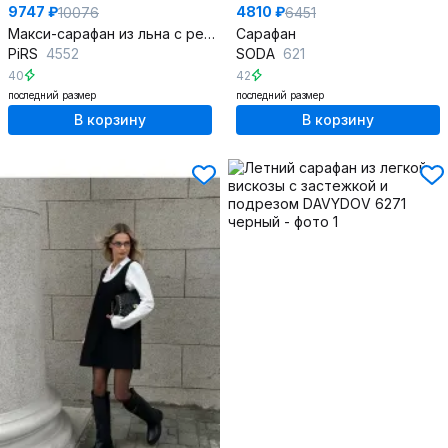
9747 ₽
4810 ₽
10076
6451
Макси-сарафан из льна с регулируемыми бретелями и карманами
Сарафан
PiRS
4552
SODA
621
40
42
последний размер
последний размер
В корзину
В корзину