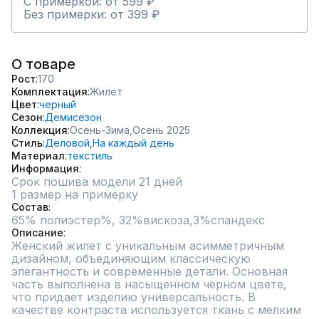
С примеркой: от 599 ₽
Без примерки: от 399 ₽
О товаре
Рост
170
Комплектация
Жилет
Цвет
черный
Сезон
Демисезон
Коллекция
Осень-Зима,
Осень 2025
Стиль
Деловой,
На каждый день
Материал
текстиль
Информация
Срок пошива модели 21 дней
1 размер на примерку
Состав
65% полиэстер%, 32%вискоза,3%спандекс
Описание
Женский жилет с уникальным асимметричным 
дизайном, объединяющим классическую 
элегантность и современные детали. Основная 
часть выполнена в насыщенном черном цвете, 
что придает изделию универсальность. В 
качестве контраста используется ткань с мелким 