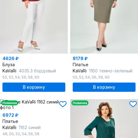
4626 ₽
8178 ₽
Блуза
Платье
KaVaRi
4035.3 бордовый
KaVaRi
1160 темно-зеленый
50
,
52
,
54
,
56
,
58
,
60
50
,
52
,
54
,
56
,
58
,
60
В корзину
В корзину
Новинка
Новинка
6972 ₽
Платье
KaVaRi
1162 синий
48
,
50
,
52
,
54
,
56
,
58