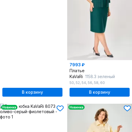
7993 ₽
Платье
KaVaRi
1158.3 зеленый
50
,
52
,
54
,
56
,
58
,
60
В корзину
В корзину
Новинка
Новинка