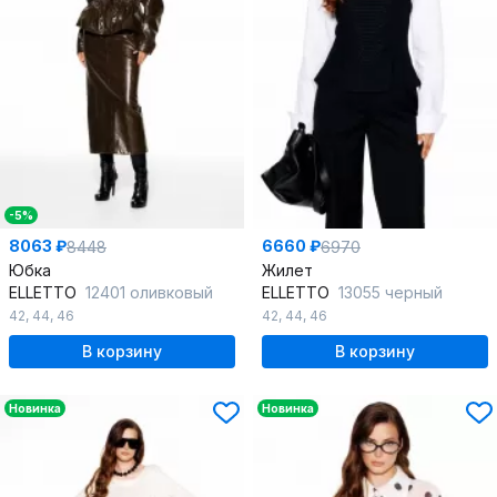
-5%
8063 ₽
6660 ₽
8448
6970
Юбка
Жилет
ELLETTO
12401 оливковый
ELLETTO
13055 черный
42
,
44
,
46
42
,
44
,
46
В корзину
В корзину
Новинка
Новинка