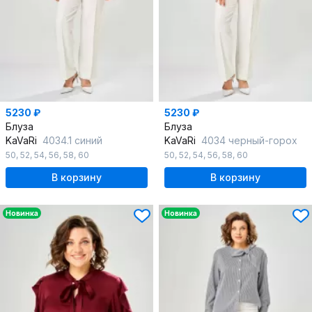
5230 ₽
5230 ₽
Блуза
Блуза
KaVaRi
4034.1 синий
KaVaRi
4034 черный-горох
50
,
52
,
54
,
56
,
58
,
60
50
,
52
,
54
,
56
,
58
,
60
В корзину
В корзину
Новинка
Новинка