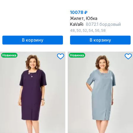
10078 ₽
Жилет, Юбка
KaVaRi
8072.1 бордовый
48
,
50
,
52
,
54
,
56
,
58
В корзину
В корзину
Новинка
Новинка