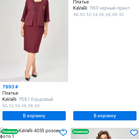
Платье
KaVaRi
1163 черный-принт
48
,
50
,
52
,
54
,
56
,
58
,
60
,
62
7993 ₽
Платье
KaVaRi
1158.1 бордовый
50
,
52
,
54
,
56
,
58
,
60
В корзину
В корзину
Новинка
Новинка