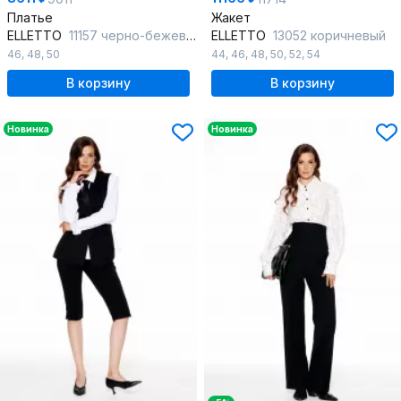
Платье
Жакет
ELLETTO
11157 черно-бежевый
ELLETTO
13052 коричневый
46
,
48
,
50
44
,
46
,
48
,
50
,
52
,
54
В корзину
В корзину
Новинка
Новинка