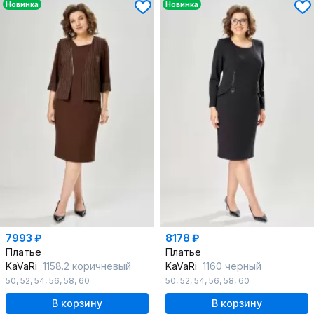
Новинка
Новинка
7993 ₽
8178 ₽
Платье
Платье
KaVaRi
1158.2 коричневый
KaVaRi
1160 черный
50
,
52
,
54
,
56
,
58
,
60
50
,
52
,
54
,
56
,
58
,
60
В корзину
В корзину