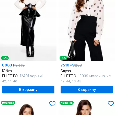
-5%
-5%
8063 ₽
7510 ₽
8448
7866
Юбка
Блуза
ELLETTO
12401 черный
ELLETTO
13039 молочно-черный
42
,
44
,
46
42
,
44
,
46
,
48
В корзину
В корзину
Новинка
Новинка