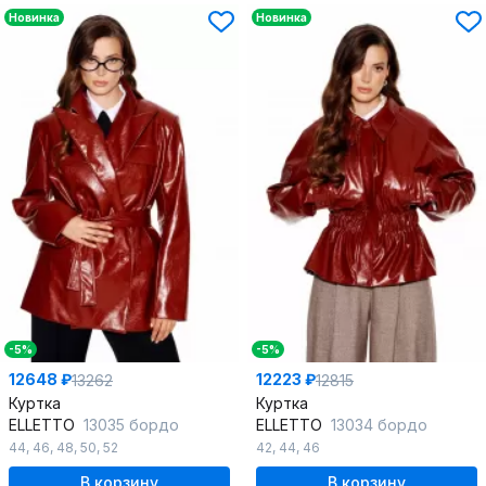
Новинка
Новинка
-5%
-5%
12648 ₽
12223 ₽
13262
12815
Куртка
Куртка
ELLETTO
13035 бордо
ELLETTO
13034 бордо
44
,
46
,
48
,
50
,
52
42
,
44
,
46
В корзину
В корзину