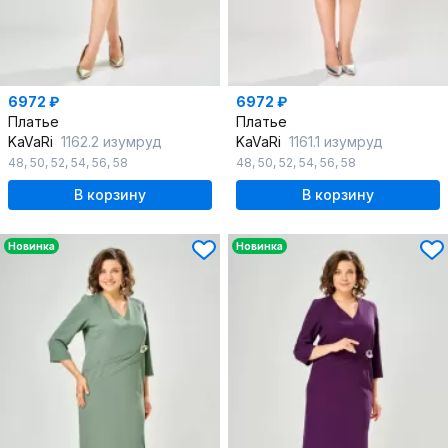
6972 ₽
6972 ₽
Платье
Платье
KaVaRi
1162.2 изумруд
KaVaRi
1161.1 изумруд
48
,
50
,
52
,
54
,
56
,
58
48
,
50
,
52
,
54
,
56
,
58
В корзину
В корзину
Новинка
Новинка