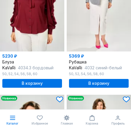
5230 ₽
5369 ₽
Блуза
Рубашка
KaVaRi
4034.3 бордовый
KaVaRi
4032 синий-белый
50
,
52
,
54
,
56
,
58
,
60
50
,
52
,
54
,
56
,
58
,
60
В корзину
В корзину
Новинка
Новинка
Каталог
Избранное
Главная
Корзина
Профиль