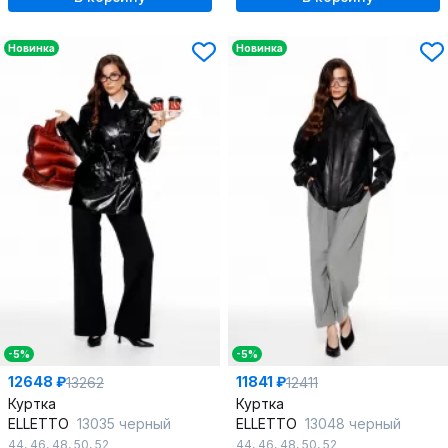
Новинка
Новинка
-5%
-5%
12648 ₽
11841 ₽
13262
12411
Куртка
Куртка
ELLETTO
13035 черный
ELLETTO
13048 черный
44
,
46
,
48
,
50
,
52
44
,
46
,
48
,
50
,
52