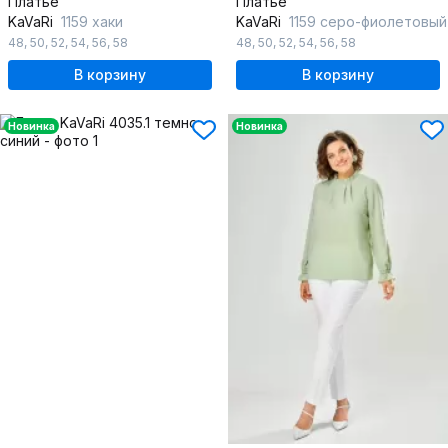
Платье
Платье
KaVaRi
1159 хаки
KaVaRi
1159 серо-фиолетовый
48
,
50
,
52
,
54
,
56
,
58
48
,
50
,
52
,
54
,
56
,
58
В корзину
В корзину
Новинка
Новинка