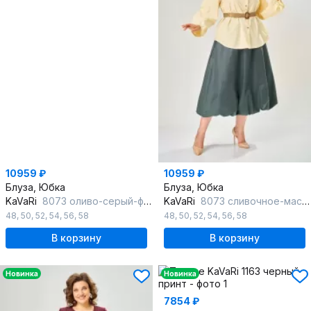
10959 ₽
10959 ₽
Блуза, Юбка
Блуза, Юбка
KaVaRi
8073 оливо-серый-фиолетовый
KaVaRi
8073 сливочное-масло-хаки
48
,
50
,
52
,
54
,
56
,
58
48
,
50
,
52
,
54
,
56
,
58
В корзину
В корзину
Новинка
Новинка
7854 ₽