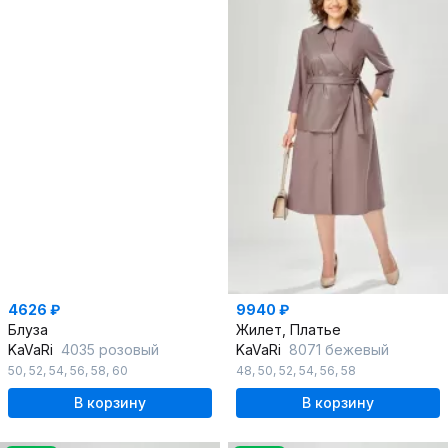
4626 ₽
9940 ₽
Блуза
Жилет, Платье
KaVaRi
4035 розовый
KaVaRi
8071 бежевый
50
,
52
,
54
,
56
,
58
,
60
48
,
50
,
52
,
54
,
56
,
58
В корзину
В корзину