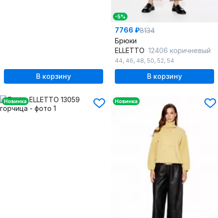
-5%
7766 ₽
8134
Брюки
ELLETTO
12406 коричневый
44
,
46
,
48
,
50
,
52
,
54
В корзину
В корзину
Новинка
Новинка