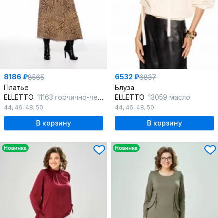
8186 ₽
6532 ₽
8565
6837
Платье
Блуза
ELLETTO
11163 горчично-черный
ELLETTO
13059 масло
44
,
46
,
48
,
50
44
,
46
,
48
,
50
В корзину
В корзину
Новинка
Новинка