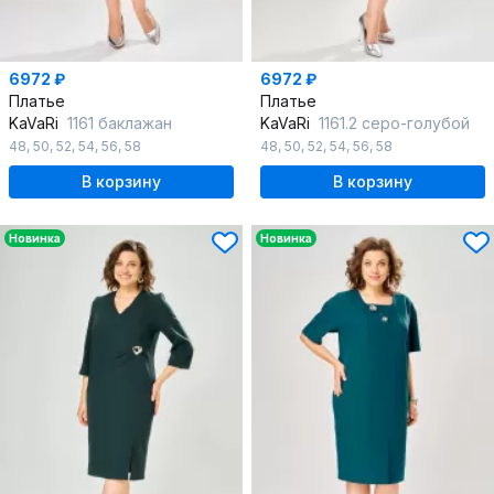
6972 ₽
6972 ₽
Платье
Платье
KaVaRi
1161 баклажан
KaVaRi
1161.2 серо-голубой
48
,
50
,
52
,
54
,
56
,
58
48
,
50
,
52
,
54
,
56
,
58
В корзину
В корзину
Новинка
Новинка