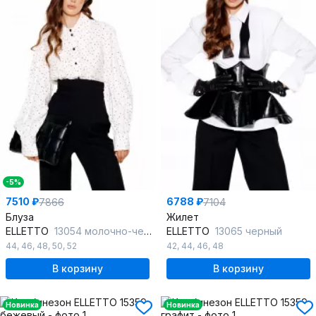
-5%
7510 ₽
6788 ₽
7866
7104
Блуза
Жилет
ELLETTO
13054 молочно-черный
ELLETTO
13065 черный
44
,
46
,
48
,
50
,
52
42
,
44
,
46
,
48
В корзину
В корзину
Новинка
Новинка