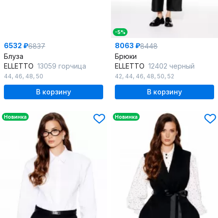
-5%
6532 ₽
8063 ₽
6837
8448
Блуза
Брюки
ELLETTO
13059 горчица
ELLETTO
12402 черный
44
,
46
,
48
,
50
42
,
44
,
46
,
48
,
50
,
52
В корзину
В корзину
Новинка
Новинка