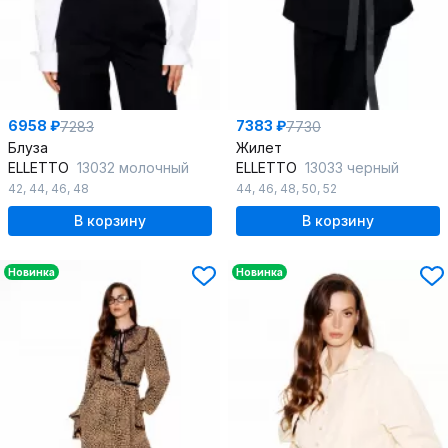
6958 ₽
7383 ₽
7283
7730
Блуза
Жилет
ELLETTO
13032 молочный
ELLETTO
13033 черный
42
,
44
,
46
,
48
44
,
46
,
48
,
50
,
52
В корзину
В корзину
Новинка
Новинка