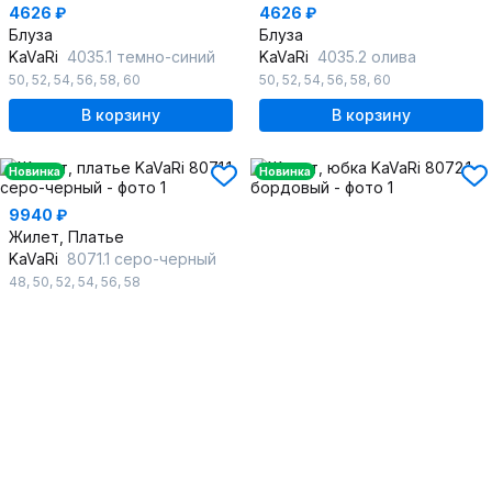
4626 ₽
4626 ₽
Блуза
Блуза
KaVaRi
4035.1 темно-синий
KaVaRi
4035.2 олива
50
,
52
,
54
,
56
,
58
,
60
50
,
52
,
54
,
56
,
58
,
60
В корзину
В корзину
Новинка
Новинка
9940 ₽
Жилет, Платье
KaVaRi
8071.1 серо-черный
48
,
50
,
52
,
54
,
56
,
58