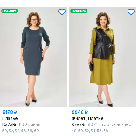
Новинка
Новинка
8178 ₽
9940 ₽
Платье
Жилет, Платье
KaVaRi
1160 синий
KaVaRi
8071.2 горчично-черный
50
,
52
,
54
,
56
,
58
,
60
48
,
50
,
52
,
54
,
56
,
58