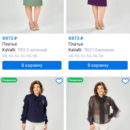
6972 ₽
6972 ₽
Платье
Платье
KaVaRi
1162.3 зеленый
KaVaRi
1162.1 баклажан
48
,
50
,
52
,
54
,
56
,
58
48
,
50
,
52
,
54
,
56
,
58
В корзину
В корзину
Новинка
Новинка