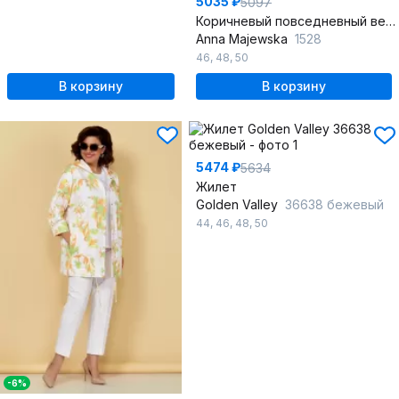
5035 ₽
5097
Коричневый повседневный вельветовый жакет с кулисой
Anna Majewska
1528
46
,
48
,
50
В корзину
В корзину
5474 ₽
5634
Жилет
Golden Valley
36638 бежевый
44
,
46
,
48
,
50
-6%