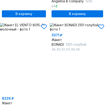
Angelina & Сompany
1235
54
В корзину
В корзину
3371 ₽
Жакет
BONADI
2101 голубой
48
,
50
,
52
,
54
,
56
,
58
8226 ₽
Жакет