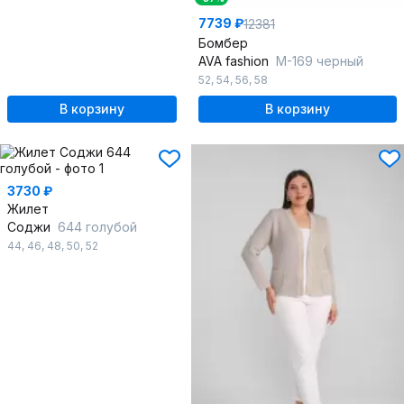
7739 ₽
12381
Бомбер
AVA fashion
М-169 черный
52
,
54
,
56
,
58
В корзину
В корзину
3730 ₽
Жилет
Соджи
644 голубой
44
,
46
,
48
,
50
,
52