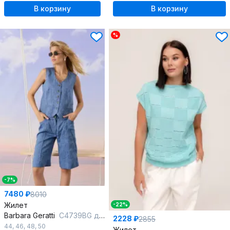
В корзину
В корзину
%
-7%
7480 ₽
8010
Жилет
-22%
Barbara Geratti
С4739BG джинс
2228 ₽
2855
44
,
46
,
48
,
50
Жилет