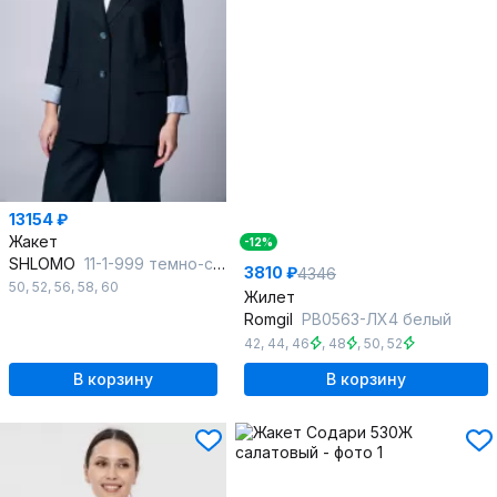
13154 ₽
Жакет
-12%
SHLOMO
11-1-999 темно-синий
3810 ₽
4346
50
,
52
,
56
,
58
,
60
Жилет
Romgil
РВ0563-ЛХ4 белый
42
,
44
,
46
,
48
,
50
,
52
В корзину
В корзину