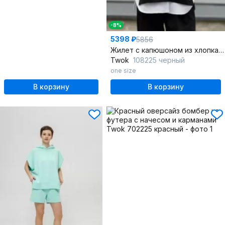
-8%
5398 ₽
5856
Жилет с капюшоном из хлопка для любого гардероба
Twok
108225 черный
one size
В корзину
В корзину