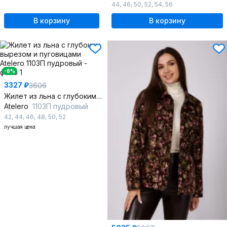
44
,
46
,
50
,
52
,
54
,
56
В корзину
В корзину
-8%
3327 ₽
3606
Жилет из льна с глубоким вырезом и пуговицами
Atelero
1103П пудровый
42
,
44
,
46
,
48
,
50
,
52
лучшая цена