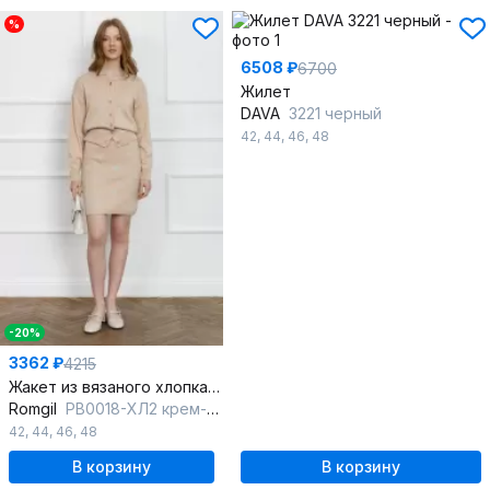
%
6508 ₽
6700
Жилет
DAVA
3221 черный
42
,
44
,
46
,
48
-20%
3362 ₽
4215
Жакет из вязаного хлопка с застёжкой на пуговицы
Romgil
РВ0018-ХЛ2 крем-брюле,бледно-голубой
42
,
44
,
46
,
48
В корзину
В корзину