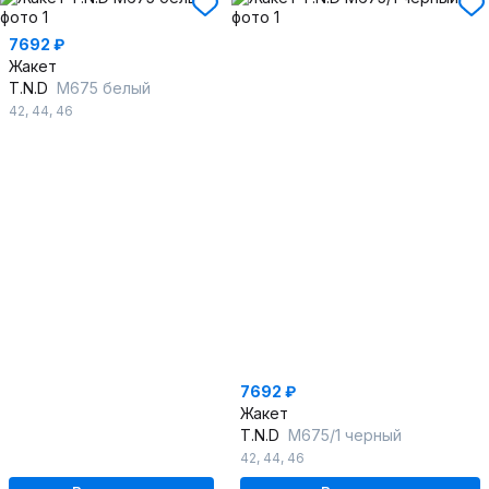
7692 ₽
Жакет
T.N.D
М675 белый
42
,
44
,
46
7692 ₽
Жакет
T.N.D
М675/1 черный
42
,
44
,
46