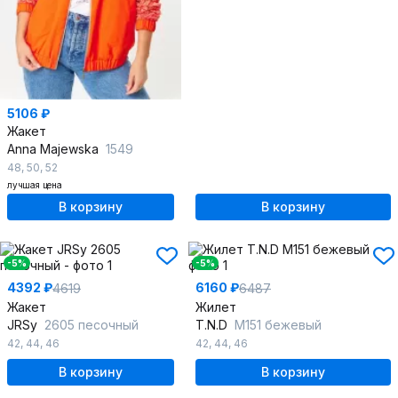
5106 ₽
Жакет
Anna Majewska
1549
48
,
50
,
52
лучшая цена
В корзину
В корзину
-5%
-5%
4392 ₽
6160 ₽
4619
6487
Жакет
Жилет
JRSy
2605 песочный
T.N.D
М151 бежевый
42
,
44
,
46
42
,
44
,
46
В корзину
В корзину