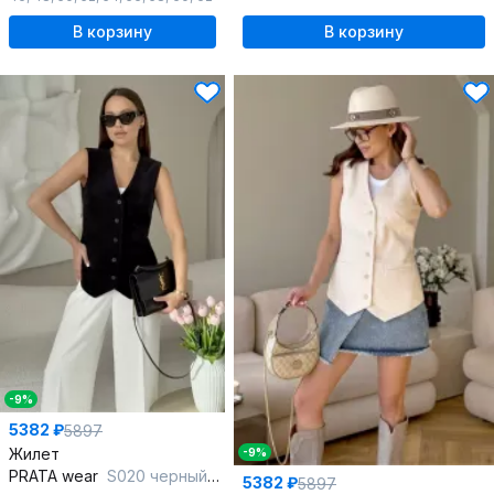
В корзину
В корзину
-9%
5382 ₽
5897
Жилет
-9%
PRATA wear
S020 черный_new
5382 ₽
5897