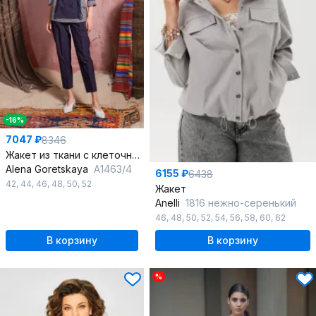
-16%
7047 ₽
8346
Жакет из ткани с клеточным принтом прямой силуэт лето
Alena Goretskaya
A1463/4
6155 ₽
6438
42
,
44
,
46
,
48
,
50
,
52
Жакет
Anelli
1816 нежно-серенький
46
,
48
,
50
,
52
,
54
,
56
,
58
,
60
,
62
В корзину
В корзину
%