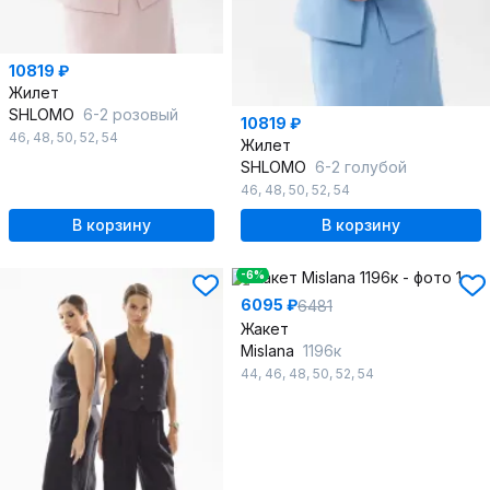
10819 ₽
Жилет
SHLOMO
6-2 розовый
10819 ₽
46
,
48
,
50
,
52
,
54
Жилет
SHLOMO
6-2 голубой
46
,
48
,
50
,
52
,
54
В корзину
В корзину
-6%
6095 ₽
6481
Жакет
Mislana
1196к
44
,
46
,
48
,
50
,
52
,
54