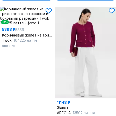
-8%
5398 ₽
5856
Коричневый жилет из трикотажа с капюшоном и боковыми разрезами
Twok
104225 латте
one size
11148 ₽
Жакет
AREOLA
13502 вишня