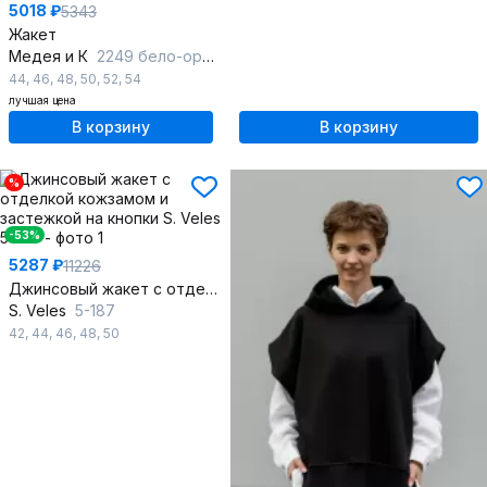
5018 ₽
5343
Жакет
Медея и К
2249 бело-оранжевый
44
,
46
,
48
,
50
,
52
,
54
лучшая цена
В корзину
В корзину
%
-53%
5287 ₽
11226
Джинсовый жакет с отделкой кожзамом и застежкой на кнопки
S. Veles
5-187
42
,
44
,
46
,
48
,
50