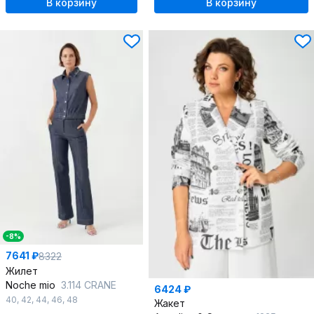
В корзину
В корзину
-8%
7641 ₽
8322
Жилет
Noche mio
3.114 CRANE
6424 ₽
40
,
42
,
44
,
46
,
48
Жакет