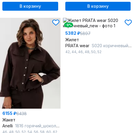
В корзину
В корзину
-9%
5382 ₽
5897
Жилет
PRATA wear
S020 коричневый_new
42
,
44
,
46
,
48
,
50
,
52
6155 ₽
6438
Жакет
Anelli
1816 горячий_шоколад
46
,
48
,
50
,
52
,
54
,
56
,
58
,
60
,
62