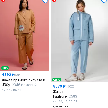
%
%
-18%
4392 ₽
5381
Жакет прямого силуэта из хлопка с лацканами и застежкой
-28%
JRSy
2346 бежевый
8579 ₽
11933
42
,
44
,
46
,
48
Жакет
Faufilure
С583
44
,
46
,
48
,
50
,
52
лучшая цена