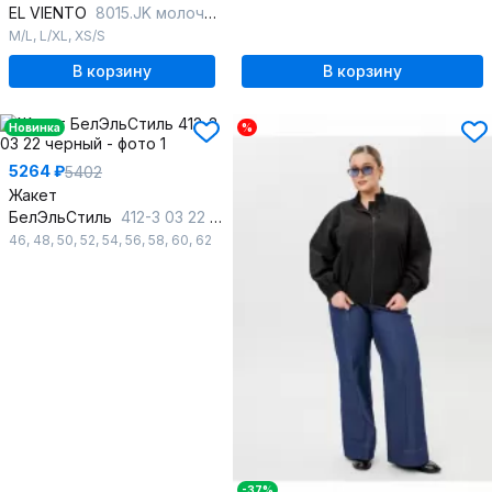
EL VIENTO
8015.JK молочный
M/L
,
L/XL
,
XS/S
В корзину
В корзину
Новинка
%
5264 ₽
5402
Жакет
БелЭльСтиль
412-3 03 22 черный
46
,
48
,
50
,
52
,
54
,
56
,
58
,
60
,
62
-37%