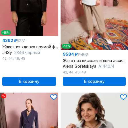
-18%
4392 ₽
5381
Жакет из хлопка прямой формы с воротником и пуговицами
-16%
JRSy
2346 черный
9584 ₽
11402
42
,
44
,
46
,
48
Жакет из вискозы и льна ассиметричный летний
Alena Goretskaya
A1440/4
42
,
44
,
46
,
48
В корзину
В корзину
%