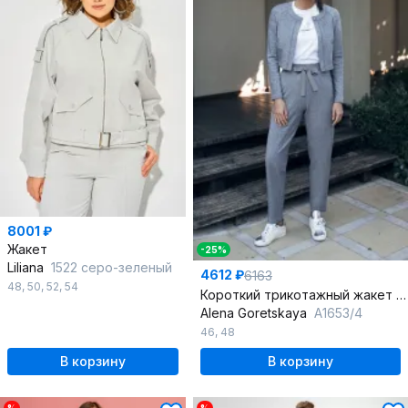
8001 ₽
Жакет
-25%
Liliana
1522 серо-зеленый
4612 ₽
6163
48
,
50
,
52
,
54
Короткий трикотажный жакет из хлопка с накладными карманами
Alena Goretskaya
A1653/4
46
,
48
В корзину
В корзину