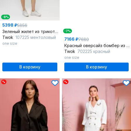
-8%
5398 ₽
5856
Зеленый жилет из трикотажа с капюшоном и боковыми разрезами
-7%
Twok
107225 ментоловый
7166 ₽
7680
one size
Красный оверсайз бомбер из футера с начесом и карманами
Twok
702225 красный
one size
В корзину
В корзину
%
%