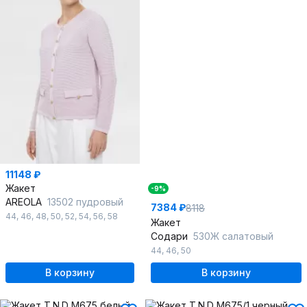
11148 ₽
Жакет
-9%
AREOLA
13502 пудровый
7384 ₽
8118
44
,
46
,
48
,
50
,
52
,
54
,
56
,
58
Жакет
Содари
530Ж салатовый
44
,
46
,
50
В корзину
В корзину