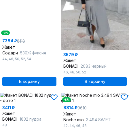
-9%
7384 ₽
8118
Жакет
Содари
530Ж фуксия
3579 ₽
44
,
46
,
50
,
52
,
54
Жакет
BONADI
2083 черный
46
,
48
,
50
,
52
В корзину
В корзину
-8%
3411 ₽
8814 ₽
9610
Жакет
Жакет
BONADI
1832 пудра
Noche mio
3.494 SWIFT
48
42
,
44
,
46
,
48