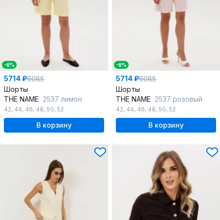
-6%
-6%
5714 ₽
5714 ₽
6085
6085
Шорты
Шорты
THE NAME
2537 лимон
THE NAME
2537 розовый
42
,
44
,
46
,
48
,
50
,
52
42
,
44
,
46
,
48
,
50
,
52
В корзину
В корзину