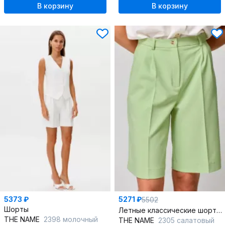
В корзину
В корзину
5373 ₽
5271 ₽
5502
Шорты
Летные классические шорты-бермуды с высокой посадкой
THE NAME
2398 молочный
THE NAME
2305 салатовый