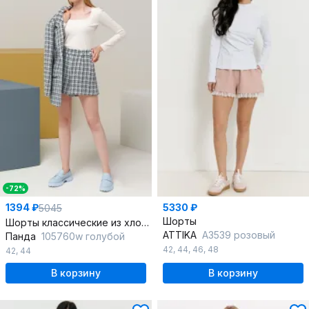
-72%
1394 ₽
5330 ₽
5045
Шорты
Шорты классические из хлопка с высокой посадкой
ATTIKA
A3539 розовый
Панда
105760w голубой
42
,
44
,
46
,
48
42
,
44
В корзину
В корзину