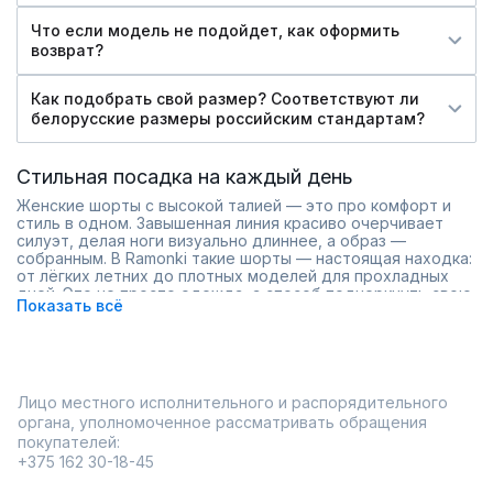
Что если модель не подойдет, как оформить
возврат?
Как подобрать свой размер? Соответствуют ли
белорусские размеры российским стандартам?
Стильная посадка на каждый день
Женские шорты с высокой талией — это про комфорт и
стиль в одном. Завышенная линия красиво очерчивает
силуэт, делая ноги визуально длиннее, а образ —
собранным. В Ramonki такие шорты — настоящая находка:
от лёгких летних до плотных моделей для прохладных
дней. Это не просто одежда, а способ подчеркнуть свою
Показать всё
уверенность без лишних усилий.
Что в них цепляет?
Лёгкость сочетаний: с блузкой — для офиса, с
футболкой — для расслабленного дня.
Разнообразие: яркие оттенки, спокойные тона, плюс
Лицо местного исполнительного и распорядительного
размеры на любую фигуру.
органа, уполномоченное рассматривать обращения
Удобство: посадка не давит, а ткань приятно
покупателей:
ощущается на коже.
+375 162 30-18-45
В интернет-магазине заказывать удобно: доставка по
России приходит быстро, а примерка перед покупкой