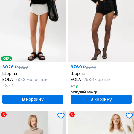
-25%
3026 ₽
3769 ₽
4023
3870
Шорты
Шорты
EOLA
2843 молочный
EOLA
2986 черный
42
,
44
42
последний размер
В корзину
В корзину
%
%