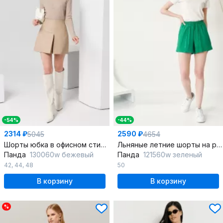
-54%
-44%
2314 ₽
2590 ₽
5045
4654
Шорты юбка в офисном стиле из экокожи с высокой посадкой
Льняные летние шорты на резинке, комфорт и стиль
Панда
130060w бежевый
Панда
121560w зеленый
42
,
44
,
48
50
В корзину
В корзину
%