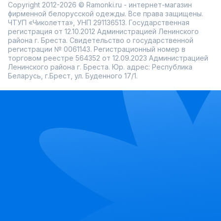
Copyright 2012-2026 © Ramonki.ru - интернет-магазин
помогает выбрать идеальную пару. В приложении Ramonki
можно поймать скидку и обновить гардероб без
фирменной белорусской одежды. Все права защищены.
переплат. Это шорты, которые хочется носить снова и
ЧТУП «Чиколетта», УНП 291136513. Государственная
снова — они добавляют настроения и свободы в каждый
регистрация от 12.10.2012 Администрацией Ленинского
шаг. Загляните в каталог — там точно есть что-то, что
района г. Бреста. Свидетельство о государственной
захочется примерить уже сегодня!
регистрации № 0061143. Регистрационный номер в
торговом реестре 564352 от 12.09.2023 Администрацией
Ленинского района г. Бреста. Юр. адрес: Республика
Беларусь, г.Брест, ул. Буденного 17/1.