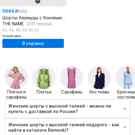
5684 ₽
5913
Шорты-бермуды с боковыми карманами и высокой посадкой
THE NAME
2331 черный
42
,
44
,
46
,
48
,
50
,
52
лучшая цена
В корзину
Платья и
Платья
Сарафаны
Костюмы
Брючны
сарафаны
костюм
Женские шорты с высокой талией - можно ли
купить c доставкой по России?
Женские шорты с высокой талией недорого - как
найти в каталоге Ramonki?