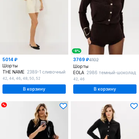
-8%
5014 ₽
3769 ₽
4102
Шорты
Шорты
THE NAME
2389-1 сливочный
EOLA
2986 темный-шоколад
42
,
44
,
46
,
48
,
50
,
52
42
,
46
В корзину
В корзину
%