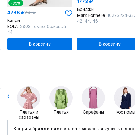
1773 ₽
-39%
Бриджи
4288 ₽
7079
Mark Formelle
162251/24-33237П-5 бежевый_лео
Капри
,
,
42
44
46
EOLA
2803 темно-бежевый
44
В корзину
В корзину
Платья и
Платья
Сарафаны
Костюм
сарафаны
Капри и бриджи ниже колен - можно ли купить c дос