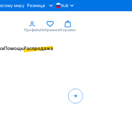
 всему миру
Розница
RUB
Профиль
Избранное
Корзина
ки
Помощь
Распродажа