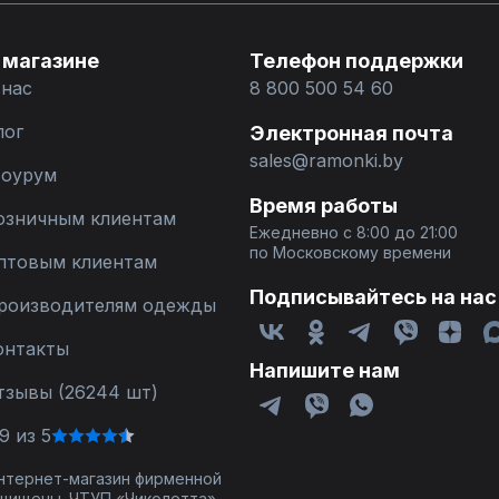
 магазине
Телефон поддержки
 нас
8 800 500 54 60
лог
Электронная почта
sales@ramonki.by
оурум
Время работы
озничным клиентам
Ежедневно с 8:00 до 21:00
по Московскому времени
птовым клиентам
Подписывайтесь на нас
роизводителям одежды
онтакты
Напишите нам
тзывы (26244 шт)
9 из 5
 интернет-магазин фирменной
щищены. ЧТУП «Чиколетта»,