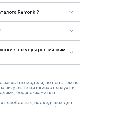
аталоге Ramonki?
?
русские размеры российским
е закрытые модели, но при этом не
на визуально вытягивает силуэт и
кедами, босоножками или
: от свободных, подходящих для
писываются даже в офис без
йчивые к деформации, помогают