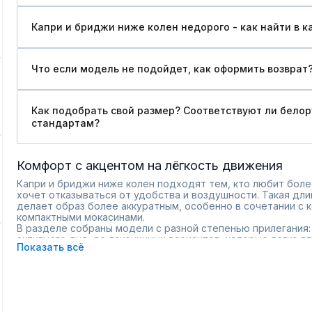
Капри и бриджи ниже колен недорого - как найти в к
Что если модель не подойдет, как оформить возврат
Как подобрать свой размер? Соответствуют ли бело
стандартам?
Комфорт с акцентом на лёгкость движения
Капри и бриджи ниже колен подходят тем, кто любит боле
хочет отказываться от удобства и воздушности. Такая дли
делает образ более аккуратным, особенно в сочетании с 
компактными мокасинами.
В разделе собраны модели с разной степенью прилегания
активного дня, до лаконичных вариантов, которые легко в
Показать всё
строгого дресс-кода. Удобная посадка и материалы, усто
сохранить аккуратный вид в течение всего дня.
Фасоны для разных типов фигуры.
Нейтральная палитра и акцентные оттенки.
Комфортные линии кроя, подчёркивающие талию.