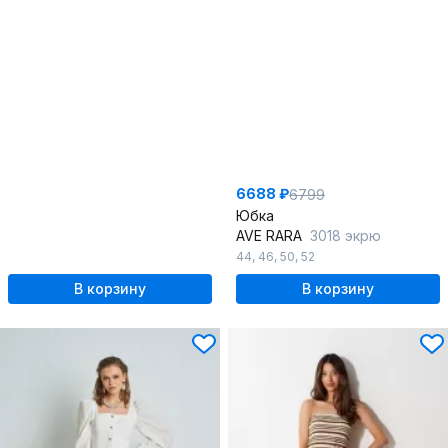
6688 ₽
6799
Юбка
AVE RARA
3018 экрю
44
,
46
,
50
,
52
В корзину
В корзину