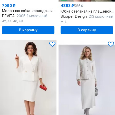
7090 ₽
4893 ₽
5664
Молочная юбка-карандаш из вискозы с асимметричным разрезом
Юбка стеганая из плащевой ткани с короткой длиной
DEVITA
2005-1 молочный
Skipper Design
213 молочный
42
,
44
,
46
,
48
M
,
L
В корзину
В корзину