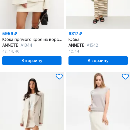
5956 ₽
6317 ₽
Юбка прямого кроя из ворсистого текстиля с подкладом
Юбка
ANNETE
A1344
ANNETE
A1542
42
,
44
,
46
42
,
44
В корзину
В корзину