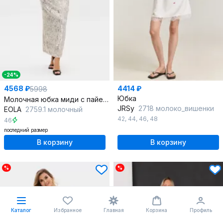
-24%
4568 ₽
4414 ₽
5998
Юбка
Молочная юбка миди с пайетками и шлицей сзади
JRSy
2718 молоко_вишенки
EOLA
2759.1 молочный
42
,
44
,
46
,
48
46
последний размер
В корзину
В корзину
%
%
Каталог
Избранное
Главная
Корзина
Профиль