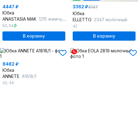
4447 ₽
3362 ₽
4147
Юбка
Юбка
ANASTASIA MAK
1215 жемчужный
ELLETTO
2347 молочный
50
,
54
42
В корзину
В корзину
%
8482 ₽
Юбка
ANNETE
A1818/1
42
,
44