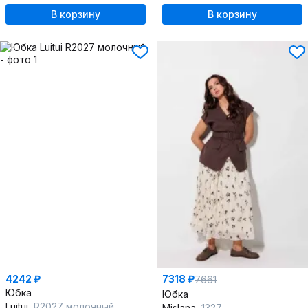
В корзину
В корзину
4242 ₽
7318 ₽
7661
Юбка
Юбка
Luitui
R2027 молочный
Mislana
1327