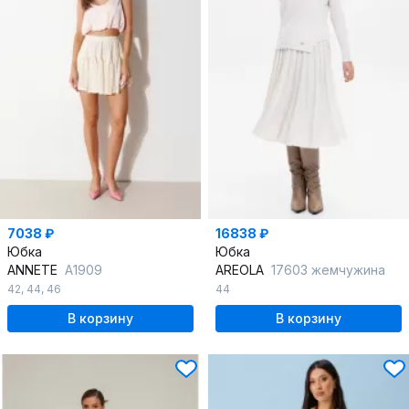
7038 ₽
16838 ₽
Юбка
Юбка
ANNETE
A1909
AREOLA
17603 жемчужина
42
,
44
,
46
44
В корзину
В корзину