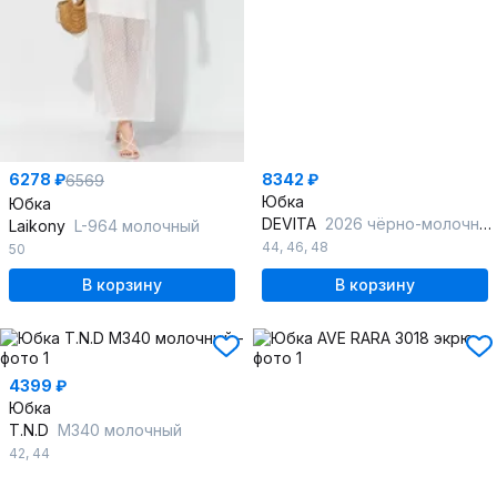
6278 ₽
8342 ₽
6569
Юбка
Юбка
DEVITA
2026 чёрно-молочный
Laikony
L-964 молочный
44
,
46
,
48
50
В корзину
В корзину
4399 ₽
Юбка
T.N.D
М340 молочный
42
,
44