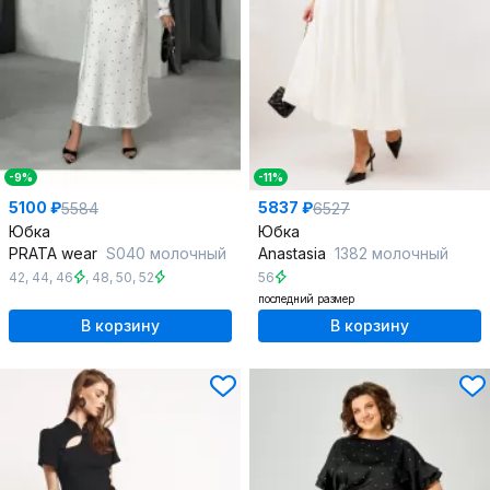
-9%
-11%
5100 ₽
5837 ₽
5584
6527
Юбка
Юбка
PRATA wear
S040 молочный
Anastasia
1382 молочный
42
,
44
,
46
,
48
,
50
,
52
56
последний размер
В корзину
В корзину