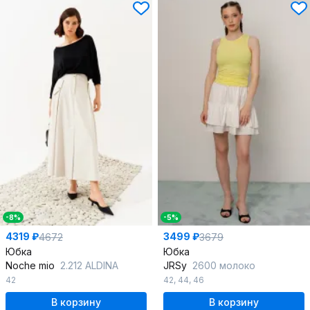
-8%
-5%
4319 ₽
3499 ₽
4672
3679
Юбка
Юбка
Noche mio
2.212 ALDINA
JRSy
2600 молоко
42
42
,
44
,
46
В корзину
В корзину