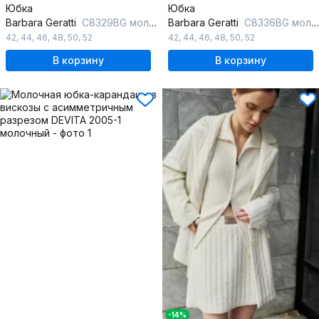
Юбка
Юбка
Barbara Geratti
С8329BG молочный/серый
Barbara Geratti
С8336BG молочный/серый
42
,
44
,
46
,
48
,
50
,
52
42
,
44
,
46
,
48
,
50
,
52
В корзину
В корзину
-14%