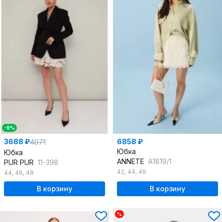
-9%
3688 ₽
6858 ₽
4071
Юбка
Юбка
ANNETE
A1819/1
PUR PUR
11-398
42
,
44
,
46
44
,
46
,
48
В корзину
В корзину
%