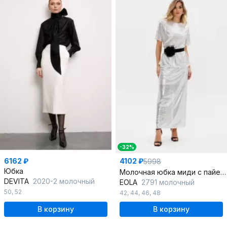
-32%
6162 ₽
4102 ₽
5998
Юбка
Молочная юбка миди с пайетками и разрезом сзади
DEVITA
2020-2 молочный
EOLA
2791 молочный
50
,
52
42
,
44
,
46
,
48
В корзину
В корзину