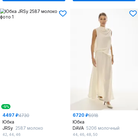
-5%
4497 ₽
6720 ₽
4730
6918
Юбка
Юбка
JRSy
2587 молоко
DAVA
5206 молочный
42
,
44
,
46
44
,
46
,
48
,
50