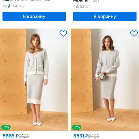
42
,
44
,
46
48
,
52
,
54
В корзину
В корзину
-7%
-7%
8885 ₽
8831 ₽
9525
9465