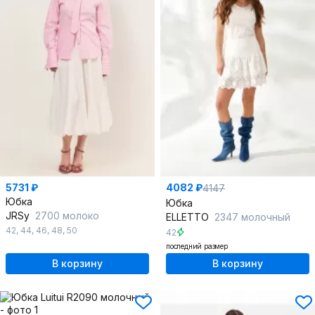
5731 ₽
4082 ₽
4147
Юбка
Юбка
JRSy
2700 молоко
ELLETTO
2347 молочный
42
,
44
,
46
,
48
,
50
42
последний размер
В корзину
В корзину