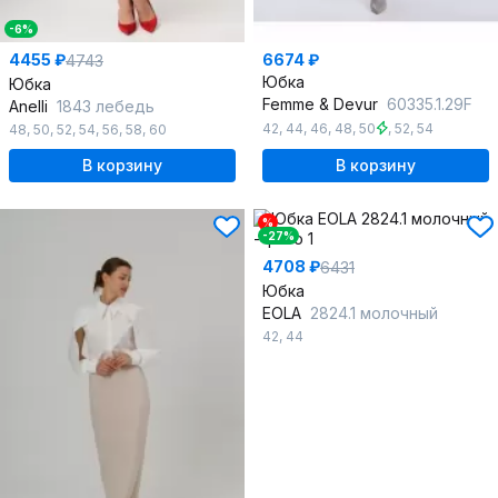
-6%
4455 ₽
6674 ₽
4743
Юбка
Юбка
Femme & Devur
60335.1.29F
Anelli
1843 лебедь
42
,
44
,
46
,
48
,
50
,
52
,
54
48
,
50
,
52
,
54
,
56
,
58
,
60
В корзину
В корзину
%
-27%
4708 ₽
6431
Юбка
EOLA
2824.1 молочный
42
,
44