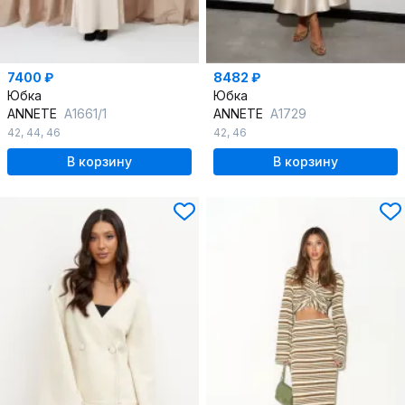
7400 ₽
8482 ₽
Юбка
Юбка
ANNETE
A1661/1
ANNETE
A1729
42
,
44
,
46
42
,
46
В корзину
В корзину