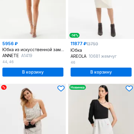
-14%
5956 ₽
11877 ₽
13759
Юбка из искусственной замши с разрезом
Юбка
ANNETE
A1419
AREOLA
10681 жемчуг
44
,
46
46
В корзину
В корзину
%
Новинка