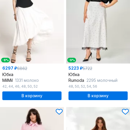
-8%
-9%
6297 ₽
5223 ₽
6862
5722
Юбка
Юбка
MilMil
1331 молоко
Rumoda
2295 молочный
42
,
44
,
46
,
48
,
50
,
52
48
,
50
,
52
,
54
,
56
В корзину
В корзину