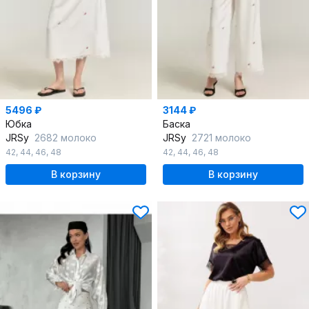
5496 ₽
3144 ₽
Юбка
Баска
JRSy
2682 молоко
JRSy
2721 молоко
42
,
44
,
46
,
48
42
,
44
,
46
,
48
В корзину
В корзину