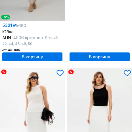
-6%
5321 ₽
5680
Юбка
ALIN
4006 кремово-белый
42
,
44
,
46
,
48
,
50
лучшая цена
В корзину
В корзину
%
%