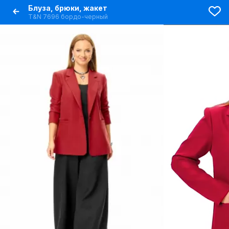
Блуза, брюки, жакет
T&N 7696 бордо-черный