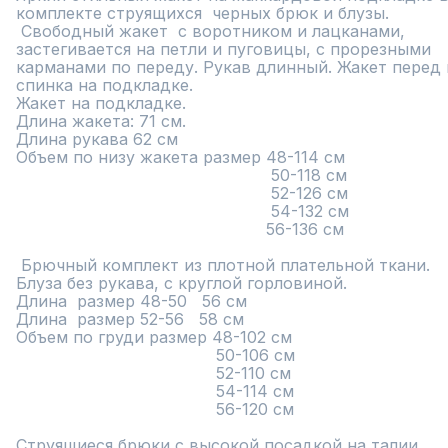
комплекте струящихся  черных брюк и блузы.

 Свободный жакет  с воротником и лацканами, 
застегивается на петли и пуговицы, с прорезными 
карманами по переду. Рукав длинный. Жакет перед и
спинка на подкладке.

Жакет на подкладке. 

Длина жакета: 71 см. 

Длина рукава 62 см

Объем по низу жакета размер 48-114 см

                                                   50-118 см

                                                   52-126 см

                                                   54-132 см

                                                  56-136 см

 Брючный комплект из плотной плательной ткани.

Блуза без рукава, с круглой горловиной.

Длина  размер 48-50   56 см

Длина  размер 52-56   58 см

Объем по груди размер 48-102 см

                                        50-106 см

                                        52-110 см

                                        54-114 см

                                        56-120 см

Струящиеся брюки с высокой посадкой на талии 