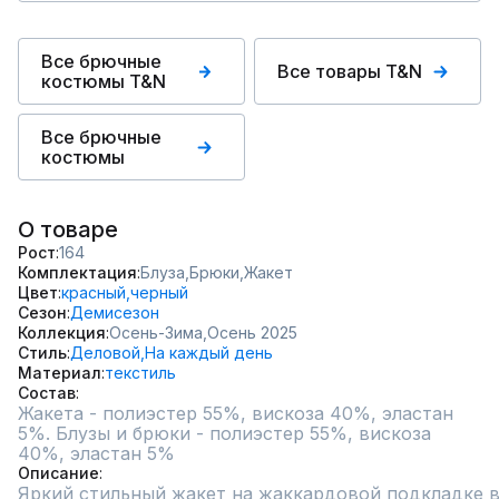
Все брючные
Все товары T&N
костюмы T&N
Все брючные
костюмы
О товаре
Рост
164
Комплектация
Блуза,
Брюки,
Жакет
Цвет
красный,
черный
Сезон
Демисезон
Коллекция
Осень-Зима,
Осень 2025
Стиль
Деловой,
На каждый день
Материал
текстиль
Состав
Жакета - полиэстер 55%, вискоза 40%, эластан 
5%. Блузы и брюки - полиэстер 55%, вискоза 
40%, эластан 5%
Описание
Яркий стильный жакет на жаккардовой подкладке в