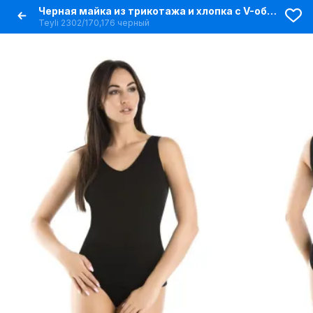
Черная майка из трикотажа и хлопка с V-образным вырезом
Teyli 2302/170,176 черный